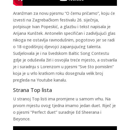
Aranžman za novu pjesmu “O čemu pričamo”, koju će
izvesti na Zagrebačkom festivalu 26. siječnja,
potpisuje Ivan Popeskić, a glazbu i tekst napisala je
Arijana Kunštek. Antonelin specifičan i zadivljujući glas
nikoga ne ostavlja ravnodušnim, pogotovo jer se radi
o 18-ogodišnjoj djevojci zapanjujućeg talenta.
Sudjelovala je i na švedskom Baltic Song Contestu
gdje je oduševila žiri i osvojila treće mjesto, a ostvarila
je i suradnju s Lorenzom u pjesmi “Sve što pomislim”
koja je u vrlo kratkom roku dosegnula velik broj
pregleda na Youtube kanalu.
Strana Top lista
U stranoj Top listi ima promjene u samom vrhu. Na
prvom mjestu ovog tjedna imamo jedan duet. Riječ je
o pjesmi “Perfect duet” suradnje Ed Sheerana i
Beyonce.