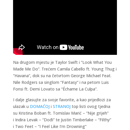
Na drugom mjestu je Taylor Swift i “Look What You
Made Me Do”. Trećem Camila Cabello ft. Young Thug i
“Havana”, dok su na četvrtom George Michael Feat.
Nile Rodgers sa singlom “Fantasy” i na petom Luis
Fonsi ft. Demi Lovato sa “Échame La Culpa”.
I dalje glasujte za svoje favorite, a kao prijedlozi za
ulazak u
DOMAĆOJ
i
STRANOJ
top listi ovog tjedna
su Kristina Boban ft. Tomislav Marić – “Nije grijeh”
i Indira Levak – “Dođi” te Justin Timberlake – “Filthy”
i Two Feet – “I Feel Like I’m Drowning”