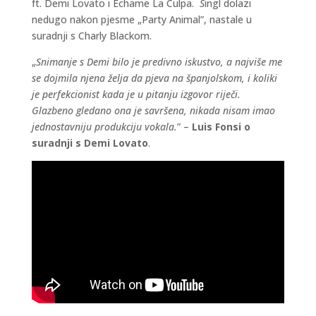
ft. Demi Lovato i Échame La Culpa.
S
ingl dolazi
nedugo nakon pjesme „Party Animal”, nastale u
suradnji s Charly Blackom.
„
Snimanje s Demi bilo je predivno iskustvo, a najviše me
se dojmila njena želja da pjeva na španjolskom, i koliki
je perfekcionist kada je u pitanju izgovor riječi.
Glazbeno gledano ona je savršena, nikada nisam imao
jednostavniju produkciju vokala.
” –
Luis Fonsi o
suradnji s Demi Lovato
.