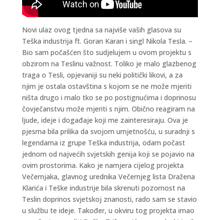
Novi ulaz ovog tjedna sa najviše vaših glasova su
Teška industrija ft. Goran Karan i singl Nikola Tesla. –
Bio sam počašćen što sudjelujem u ovom projektu s
obzirom na Teslinu važnost. Toliko je malo glazbenog
traga o Tesli, opjevaniji su neki politički likovi, a za
njim je ostala ostavština s kojom se ne može mjeriti
ništa drugo i malo tko se po postignućima i doprinosu
čovječanstvu može mjeriti s njim. Obično reagiram na
ljude, ideje i događaje koji me zainteresiraju. Ova je
pjesma bila prilika da svojom umjetnošću, u suradnji s
legendama iz grupe Teška industrija, odam počast
jednom od najvećih svjetskih genija koji se pojavio na
ovim prostorima. Kako je namjera cijelog projekta
Večernjaka, glavnog urednika Večernjeg lista Dražena
Klarića i Teške industrije bila skrenuti pozornost na
Teslin doprinos svjetskoj znanosti, rado sam se stavio
u službu te ideje. Također, u okviru tog projekta imao