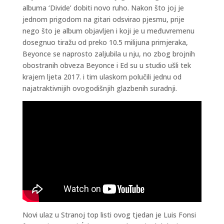
albuma ‘Divide’ dobiti novo ruho. Nakon što joj je
jednom prigodom na gitari odsvirao pjesmu, prije
nego što je album objavljen i koji je u međuvremenu
dosegnuo tiražu od preko 10.5 milijuna primjeraka,
Beyonce se naprosto zaljubila u nju, no zbog brojnih
obostranih obveza Beyonce i Ed su u studio ušli tek
krajem ljeta 2017. i tim ulaskom polučili jednu od
najatraktivnijih ovogodišnjih glazbenih suradnji.
Novi ulaz u Stranoj top listi ovog tjedan je Luis Fonsi