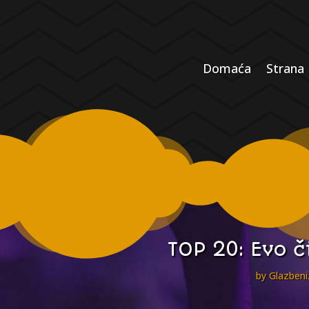
Domaća
Strana
TOP 20: Evo č
by
Glazbeni.