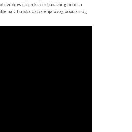
je bol uzrokovanu prekidom ljubavnog odnosa
avikle na vrhunska ostvarenja ovog popularnog