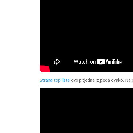
Strana top lista
ovog tjedna izgleda ovako. Na p