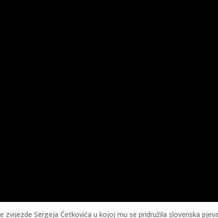
lne zvijezde Sergeja Ćetkovića u kojoj mu se pridružila slovenska pje