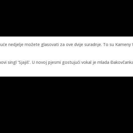
uće nedjelje možete glasovati za ove dvije suradnje. To su Kameny ft. 
vi singl ‘Sjajiš’. U novoj pjesmi gostujući vokal je mlada Đakovčanka 