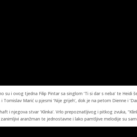
su i ovog tjedna Filip Pintar sa singlom ‘Ti si dar s neba’ te Heidi š
 i Tomislav Marić u pjesmi ‘Nije grijeh’, dok je na petom Dienne i ‘Da
aft i njegova stvar ‘Klinka’. Vrlo prepoznatljivog i pitkog zvuka, “Kl
animljivi aranžman te jednostavne i lako pamtljive melodije su samo 