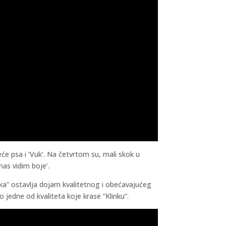
eće psa i ‘Vuk’. Na četvrtom su, mali skok u
nas vidim boje’.
inka” ostavlja dojam kvalitetnog i obećavajućeg
jedne od kvaliteta koje krase “Klinku”.