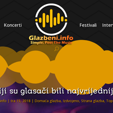
Koncerti
Festivali
Inter
iji su glasači bili najvrijedni
info
tra 15, 2018
Domaća glazba
,
Izdvojeno
,
Strana glazba
,
Top 