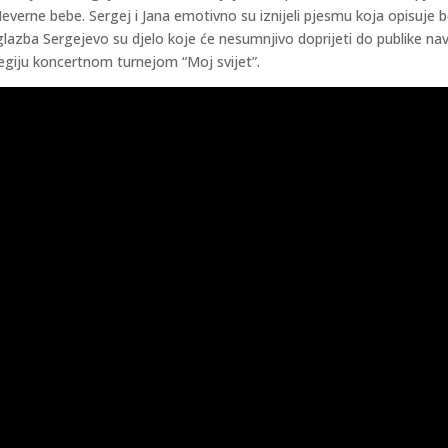
 Neverne bebe. Sergej i Jana emotivno su iznijeli pjesmu koja opisu
 glazba Sergejevo su djelo koje će nesumnjivo doprijeti do publike n
 regiju koncertnom turnejom “Moj svijet”.