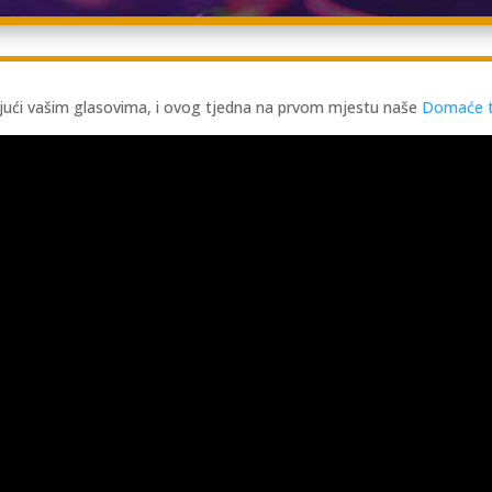
ujući vašim glasovima, i ovog tjedna na prvom mjestu naše
Domaće t