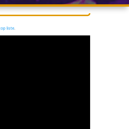
op liste
.