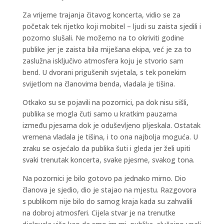
Za vrijeme trajanja čitavog koncerta, vidio se za
početak tek rijetko koji mobitel – ljudi su zaista sjedili i
pozorno slušali. Ne možemo na to okriviti godine
publike jer je zaista bila miješana ekipa, već je za to
zaslužna isključivo atmosfera koju je stvorio sam
bend. U dvorani prigušenih svjetala, s tek ponekim
svijetlom na članovima benda, vladala je tišina.
Otkako su se pojavili na pozornici, pa dok nisu sišli,
publika se mogla čuti samo u kratkim pauzama
između pjesama dok je oduševljeno pljeskala. Ostatak
vremena vladala je tišina, i to ona najbolja moguća. U
zraku se osjećalo da publika šuti i gleda jer želi upiti
svaki trenutak koncerta, svake pjesme, svakog tona.
Na pozornici je bilo gotovo pa jednako mirno. Dio
članova je sjedio, dio je stajao na mjestu. Razgovora
s publikom nije bilo do samog kraja kada su zahvalili
na dobroj atmosferi. Cijela stvar je na trenutke