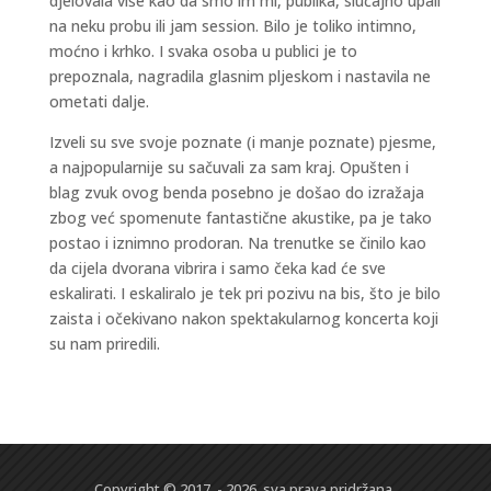
djelovala više kao da smo im mi, publika, slučajno upali
na neku probu ili jam session. Bilo je toliko intimno,
moćno i krhko. I svaka osoba u publici je to
prepoznala, nagradila glasnim pljeskom i nastavila ne
ometati dalje.
Izveli su sve svoje poznate (i manje poznate) pjesme,
a najpopularnije su sačuvali za sam kraj. Opušten i
blag zvuk ovog benda posebno je došao do izražaja
zbog već spomenute fantastične akustike, pa je tako
postao i iznimno prodoran. Na trenutke se činilo kao
da cijela dvorana vibrira i samo čeka kad će sve
eskalirati. I eskaliralo je tek pri pozivu na bis, što je bilo
zaista i očekivano nakon spektakularnog koncerta koji
su nam priredili.
Copyright © 2017. - 2026. sva prava pridržana.