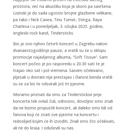
prostora, već na akustiku koja je skoro pa savršena.
Lisinski je do sada ugostio brojne glazbene velikane,
pa tako i Nick Cavea, Tinu Turner, Stinga, Raya
Charlesa i u ponedjeljak, 3. ožujka 2025. godine,
engleski rock band, Tindersticks.
Bio je ovo njihov četvrti koncert u Zagrebu nakon
dvanaestogodišnje pauze, a vratili su se u sklopu
promocije najavljenog albuma, “Soft Tissue”. Sam
koncert počeo je po rasporedu u 20.30 sati te je
trajao oko sat i pol vremena. Sasvim očekivano,
pljesak u dvorani nije prestajao i članovi benda vratili
su se za bis te odsvirali još tri pjesme.
Moramo priznati da smo za Tinderstickse prije
koncerta tek ovlaš čuli, odnosno, dovoljno smo znali
da ne bismo propustili koncert, ali daleko smo bili od
fanova koji će znati sve pjesme na koncertu i
redoslijed kojim će ih izvoditi. Znali smo što očekivati,
ali ne do kraja. I oduševili su nas.