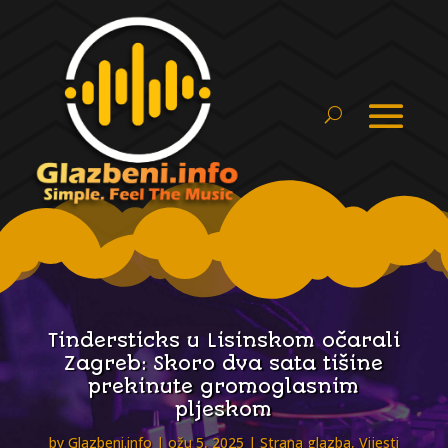
Tindersticks u Lisinskom očarali
Zagreb: Skoro dva sata tišine
prekinute gromoglasnim
pljeskom
by
Glazbeni.info
ožu 5, 2025
Strana glazba
,
Vijesti