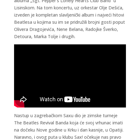
albuma „Sgt. Pepper’s Lonely Hearts Club Band“ u
Lisinskom. Na tom koncertu, uz orkestar Olje Dešića,
izveden je kompletan slavljenički album i najveći hitovi
Beatlesa u kojima su im se pridružili brojni gosti poput
Olivera Dragojevića, Nene Belana, Radojke Šverko,
Detoura, Marka Tolje i drugih.
Nastup u zagrebačkom Saxu dio je zimske turneje
The Beatles Revival Banda koja će svoj vrhunac imati
na dočeku Nove godine u Krku i dan kasnije, u Opatiji.
Naravno, i ovog puta u klubu Sax! očekuje nas pravo