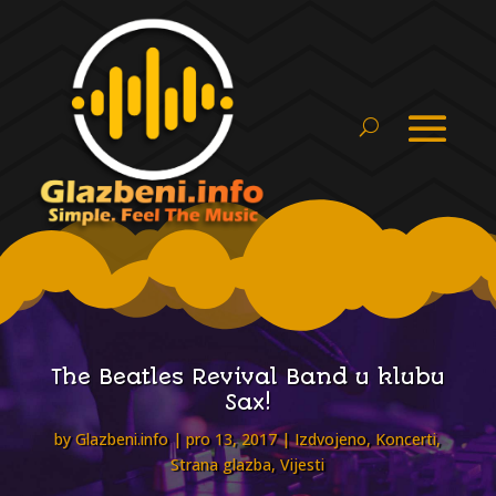
The Beatles Revival Band u klubu
Sax!
by
Glazbeni.info
pro 13, 2017
Izdvojeno
,
Koncerti
,
Strana glazba
,
Vijesti