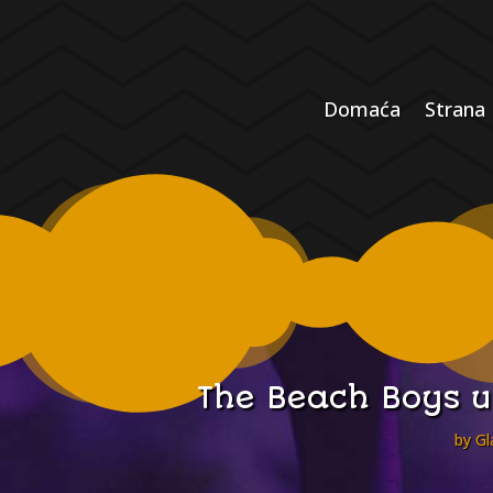
Domaća
Strana
The Beach Boys u
by
Gl