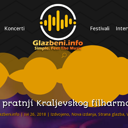
Koncerti
Festivali
Inter
 pratnji Kraljevskog filharm
azbeni.info
svi 26, 2018
Izdvojeno
,
Nova izdanja
,
Strana glazba
,