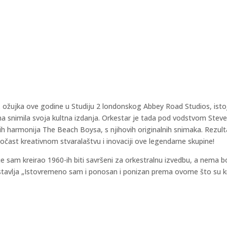
i 9. ožujka ove godine u Studiju 2 londonskog Abbey Road Studios, ist
a snimila svoja kultna izdanja. Orkestar je tada pod vodstvom Stevea
 harmonija The Beach Boysa, s njihovih originalnih snimaka. Rezul
očast kreativnom stvaralaštvu i inovaciji ove legendarne skupine!
 sam kreirao 1960-ih biti savršeni za orkestralnu izvedbu, a nema bo
nastavlja „Istovremeno sam i ponosan i ponizan prema ovome što su k