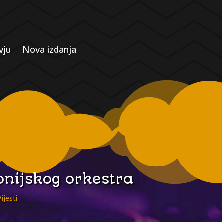
vju
Nova izdanja
onijskog orkestra
Vijesti