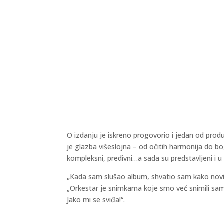
O izdanju je iskreno progovorio i jedan od produ
je glazba višeslojna – od očitih harmonija do b
kompleksni, predivni…a sada su predstavljeni i u
„Kada sam slušao album, shvatio sam kako novi a
„Orkestar je snimkama koje smo već snimili samo
Jako mi se sviđa!“.