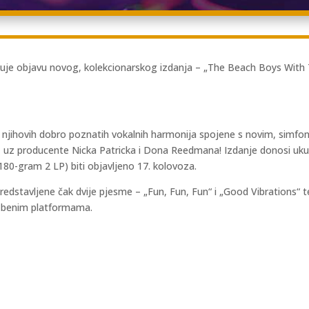
je objavu novog, kolekcionarskog izdanja – „The Beach Boys With Th
ke njihovih dobro poznatih vokalnih harmonija spojene s novim, simf
ar, uz producente Nicka Patricka i Dona Reedmana! Izdanje donosi uku
(180-gram 2 LP) biti objavljeno 17. kolovoza.
edstavljene čak dvije pjesme – „Fun, Fun, Fun“ i „Good Vibrations“ t
azbenim platformama.