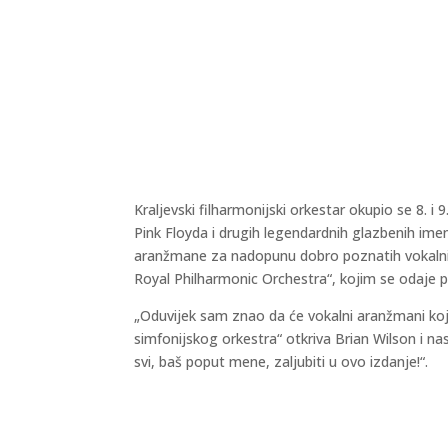
Kraljevski filharmonijski orkestar okupio se 8. 
Pink Floyda i drugih legendardnih glazbenih imen
aranžmane za nadopunu dobro poznatih vokalnih
Royal Philharmonic Orchestra“, kojim se odaje p
„Oduvijek sam znao da će vokalni aranžmani koje
simfonijskog orkestra“ otkriva Brian Wilson i 
svi, baš poput mene, zaljubiti u ovo izdanje!“.