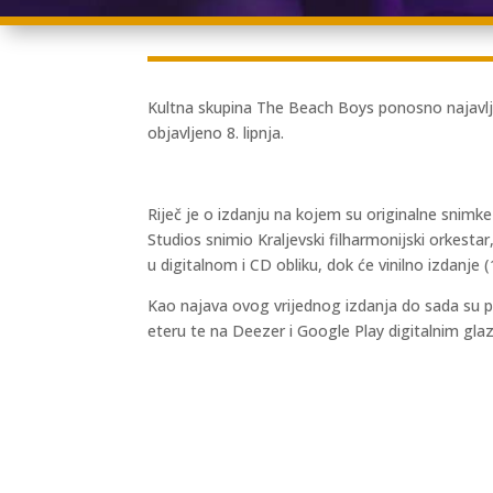
Kultna skupina The Beach Boys ponosno najavlju
objavljeno 8. lipnja.
Riječ je o izdanju na kojem su originalne snim
Studios snimio Kraljevski filharmonijski orkest
u digitalnom i CD obliku, dok će vinilno izdanje 
Kao najava ovog vrijednog izdanja do sada su pr
eteru te na Deezer i Google Play digitalnim gl