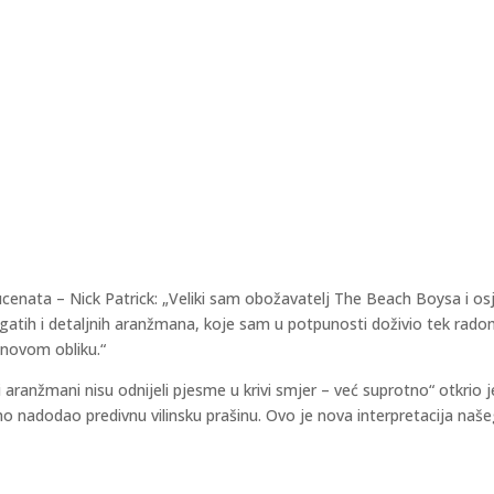
cenata – Nick Patrick: „Veliki sam obožavatelj The Beach Boysa i osj
ogatih i detaljnih aranžmana, koje sam u potpunosti doživio tek radom
 novom obliku.“
ranžmani nisu odnijeli pjesme u krivi smjer – već suprotno“ otkrio 
 nadodao predivnu vilinsku prašinu. Ovo je nova interpretacija naše