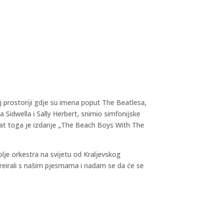
oj prostoriji gdje su imena poput The Beatlesa,
 Sidwella i Sally Herbert, snimio simfonijske
tat toga je izdanje „The Beach Boys With The
lje orkestra na svijetu od Kraljevskog
reirali s našim pjesmama i nadam se da će se