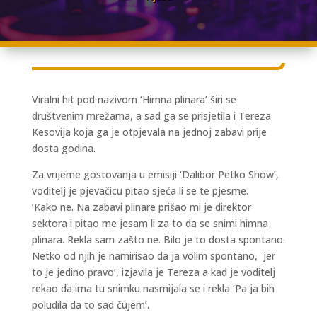
Viralni hit pod nazivom ‘Himna plinara’ širi se
društvenim mrežama, a sad ga se prisjetila i Tereza
Kesovija koja ga je otpjevala na jednoj zabavi prije
dosta godina.
Za vrijeme gostovanja u emisiji ‘Dalibor Petko Show’,
voditelj je pjevačicu pitao sjeća li se te pjesme.
‘Kako ne. Na zabavi plinare prišao mi je direktor
sektora i pitao me jesam li za to da se snimi himna
plinara. Rekla sam zašto ne. Bilo je to dosta spontano.
Netko od njih je namirisao da ja volim spontano, jer
to je jedino pravo’, izjavila je Tereza a kad je voditelj
rekao da ima tu snimku nasmijala se i rekla ‘Pa ja bih
poludila da to sad čujem’.