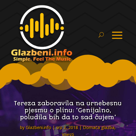
Tereza zaboravila na urnebesnu
pjesmu o plinu: ‘Genijalno,
poludila bih da to sad čujem’
by
Glazbeni.info
srp 2, 2018
Domaća glazba
,
Vijesti