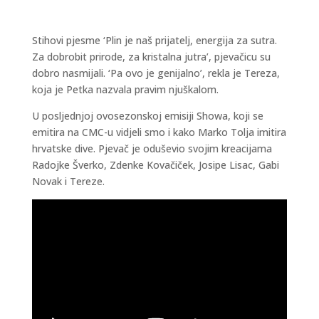
Stihovi pjesme ‘Plin je naš prijatelj, energija za sutra.
Za dobrobit prirode, za kristalna jutra’, pjevačicu su
dobro nasmijali. ‘Pa ovo je genijalno’, rekla je Tereza,
koja je Petka nazvala pravim njuškalom.
U posljednjoj ovosezonskoj emisiji Showa, koji se
emitira na CMC-u vidjeli smo i kako Marko Tolja imitira
hrvatske dive. Pjevač je oduševio svojim kreacijama
Radojke Šverko, Zdenke Kovačiček, Josipe Lisac, Gabi
Novak i Tereze.