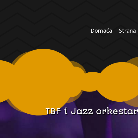
Domaća
Strana
TBF i Jazz orkestar