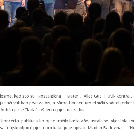
pjesme, kao što su “Nostalgična”, “Mater”, “Alles Gut” i “Uvik kontra”
u sačuvali kao prvu za bis, a Miron Hauser, umjetnički voditelj orkes
ntića jer je “falila” još jedna pjesma za bis.
ncerta, publika u kojoj se tražila karta više, ustala se, pljeskala i nij
učili sa “najskupljom” pjesmom kako ju je opisao Mladen Badovinac – “N