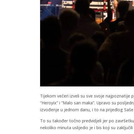
Tijekom večeri izveli su sve svoje najpoznatije 
“Heroyix” i “Malo san maka”. Upravo su posljednj
izvođenje u jednom danu, i to na prijedlog Saše A
To su također točno predvidjeli jer po završetku ko
nekoliko minuta uslijedio je i bis koji su zaklj