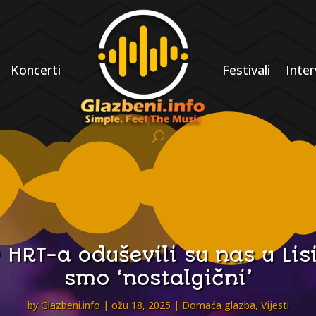
Koncerti
Festivali
Inter
 HRT-a oduševili su nas u Lis
smo ‘nostalgični’
by
Glazbeni.info
ožu 18, 2025
Domaća glazba
,
Vijesti