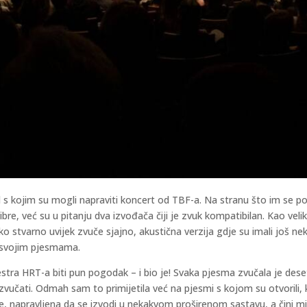
 s kojim su mogli napraviti koncert od TBF-a. Na stranu što im se pok
ibre, već su u pitanju dva izvođača čiji je zvuk kompatibilan. Kao vel
ko stvarno uvijek zvuče sjajno, akustična verzija gdje su imali još 
u svojim pjesmama.
stra HRT-a biti pun pogodak – i bio je! Svaka pjesma zvučala je dese
zvučati. Odmah sam to primijetila već na pjesmi s kojom su otvorili, k
 napravljena da se izvodi u nekakvom proširenom sastavu, a čini mi s