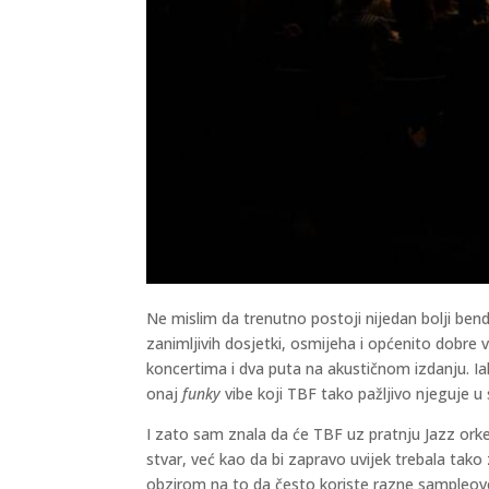
Ne mislim da trenutno postoji nijedan bolji bend
zanimljivih dosjetki, osmijeha i općenito dobre v
koncertima i dva puta na akustičnom izdanju. Ia
onaj
funky
vibe koji TBF tako pažljivo njeguje 
I zato sam znala da će TBF uz pratnju Jazz orke
stvar, već kao da bi zapravo uvijek trebala tako 
obzirom na to da često koriste razne sampleove,