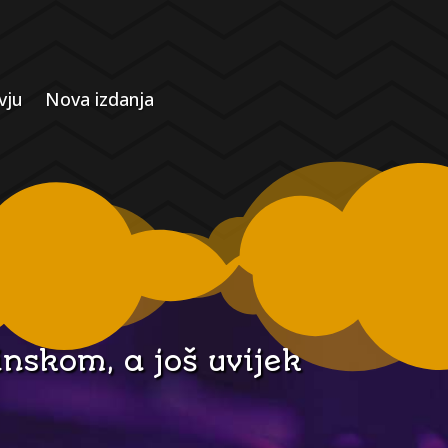
vju
Nova izdanja
inskom, a još uvijek