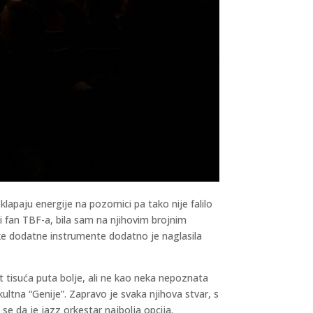
lapaju energije na pozornici pa tako nije falilo
iki fan TBF-a, bila sam na njihovim brojnim
neke dodatne instrumente dodatno je naglasila
t tisuća puta bolje, ali ne kao neka nepoznata
ultna “Genije”. Zapravo je svaka njihova stvar, s
e da je jazz orkestar najbolja opcija.