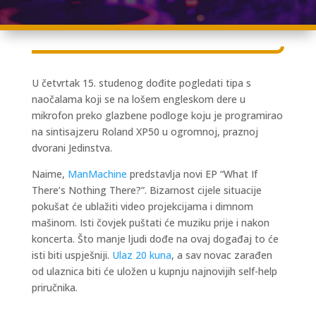
U četvrtak 15. studenog dođite pogledati tipa s
naočalama koji se na lošem engleskom dere u
mikrofon preko glazbene podloge koju je programirao
na sintisajzeru Roland XP50 u ogromnoj, praznoj
dvorani Jedinstva.
Naime,
ManMachine
predstavlja novi EP “What If
There’s Nothing There?”. Bizarnost cijele situacije
pokušat će ublažiti video projekcijama i dimnom
mašinom. Isti čovjek puštati će muziku prije i nakon
koncerta. Što manje ljudi dođe na ovaj događaj to će
isti biti uspješniji.
Ulaz 20 kuna
, a sav novac zarađen
od ulaznica biti će uložen u kupnju najnovijih self-help
priručnika.