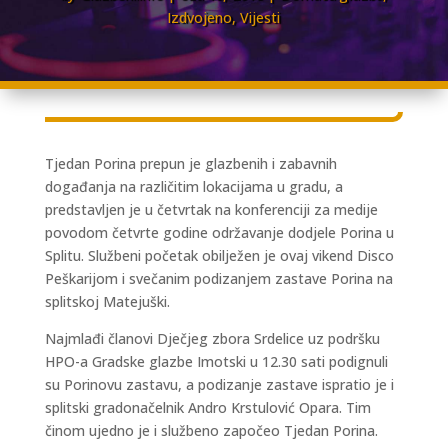
Izdvojeno
,
Vijesti
Tjedan Porina prepun je glazbenih i zabavnih
događanja na različitim lokacijama u gradu, a
predstavljen je u četvrtak na konferenciji za medije
povodom četvrte godine održavanje dodjele Porina u
Splitu. Službeni početak obilježen je ovaj vikend Disco
Peškarijom i svečanim podizanjem zastave Porina na
splitskoj Matejuški.
Najmlađi članovi Dječjeg zbora Srdelice uz podršku
HPO-a Gradske glazbe Imotski u 12.30 sati podignuli
su Porinovu zastavu, a podizanje zastave ispratio je i
splitski gradonačelnik Andro Krstulović Opara. Tim
činom ujedno je i službeno započeo Tjedan Porina.