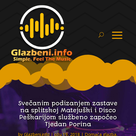
Svečanim podizanjem zastave
na splitskoj Matejuški i Disco
Peškarijom službeno započeo
Tjedan Porina
by
Glazbeni.info
ožu 19, 2018
Domaća glazba
,