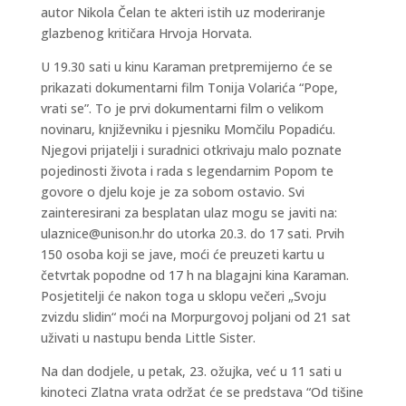
autor Nikola Čelan te akteri istih uz moderiranje
glazbenog kritičara Hrvoja Horvata.
U 19.30 sati u kinu Karaman pretpremijerno će se
prikazati dokumentarni film Tonija Volarića “Pope,
vrati se”. To je prvi dokumentarni film o velikom
novinaru, književniku i pjesniku Momčilu Popadiću.
Njegovi prijatelji i suradnici otkrivaju malo poznate
pojedinosti života i rada s legendarnim Popom te
govore o djelu koje je za sobom ostavio. Svi
zainteresirani za besplatan ulaz mogu se javiti na:
ulaznice@unison.hr do utorka 20.3. do 17 sati. Prvih
150 osoba koji se jave, moći će preuzeti kartu u
četvrtak popodne od 17 h na blagajni kina Karaman.
Posjetitelji će nakon toga u sklopu večeri „Svoju
zvizdu slidin“ moći na Morpurgovoj poljani od 21 sat
uživati u nastupu benda Little Sister.
Na dan dodjele, u petak, 23. ožujka, već u 11 sati u
kinoteci Zlatna vrata održat će se predstava “Od tišine