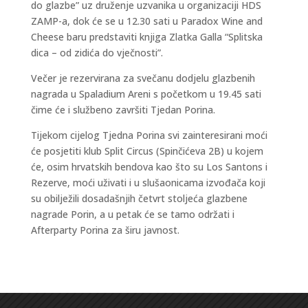
do glazbe” uz druženje uzvanika u organizaciji HDS
ZAMP-a, dok će se u 12.30 sati u Paradox Wine and
Cheese baru predstaviti knjiga Zlatka Galla “Splitska
dica – od zidića do vječnosti”.
Večer je rezervirana za svečanu dodjelu glazbenih
nagrada u Spaladium Areni s početkom u 19.45 sati
čime će i službeno završiti Tjedan Porina.
Tijekom cijelog Tjedna Porina svi zainteresirani moći
će posjetiti klub Split Circus (Spinčićeva 2B) u kojem
će, osim hrvatskih bendova kao što su Los Santons i
Rezerve, moći uživati i u slušaonicama izvođača koji
su obilježili dosadašnjih četvrt stoljeća glazbene
nagrade Porin, a u petak će se tamo održati i
Afterparty Porina za širu javnost.