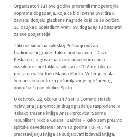
Organizatori su i ove godine pripremili mnogobrojna
popratna događanja, koja će biti izvrsna uvertira u
završnu dodjelu glazbene nagrade koja će se održati
23. ožujka u Spaladium Areni. Svi događaji su besplatni
za sve posjetitelje.
Tako se sinoć na splitskoj Peškariji održao
tradicionalni gradski tulum pod nazivom “Disco
Peškarija”, a goste na ovom posebnom audio-
vizualnom spektaklu rasplesao je DJ Ante Jakir uz
gosta na saksofonu Marina Klarića. Večer je imala i
humanitarnu notu za pošumljavanje opožarenog
područja široke okolice Splita.
U četvrtak, 22. ožujka u 17 sati u Cornaro Hotelu
najavljena je promocija drugog izdanja rasprodane, a
itekako tražene knjige Ante Perkovića “Sedma
republika” i Nikole Čelana “Baština – kako sam preživio
splitske devedesete i prvih 10 godina TBF-a”. Na
predstavljanju knjiga će sudjelovati izdavači knjiga,