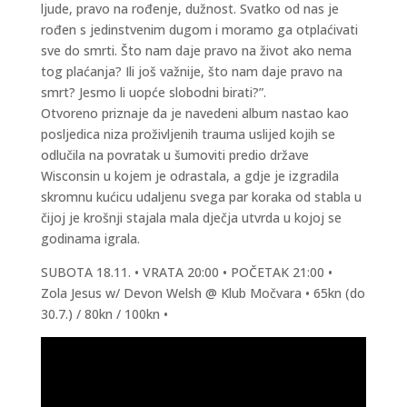
ljude, pravo na rođenje, dužnost. Svatko od nas je
rođen s jedinstvenim dugom i moramo ga otplaćivati
sve do smrti. Što nam daje pravo na život ako nema
tog plaćanja? Ili još važnije, što nam daje pravo na
smrt? Jesmo li uopće slobodni birati?”.
Otvoreno priznaje da je navedeni album nastao kao
posljedica niza proživljenih trauma uslijed kojih se
odlučila na povratak u šumoviti predio države
Wisconsin u kojem je odrastala, a gdje je izgradila
skromnu kućicu udaljenu svega par koraka od stabla u
čijoj je krošnji stajala mala dječja utvrda u kojoj se
godinama igrala.
SUBOTA 18.11. • VRATA 20:00 • POČETAK 21:00 •
Zola Jesus w/ Devon Welsh @ Klub Močvara • 65kn (do
30.7.) / 80kn / 100kn •