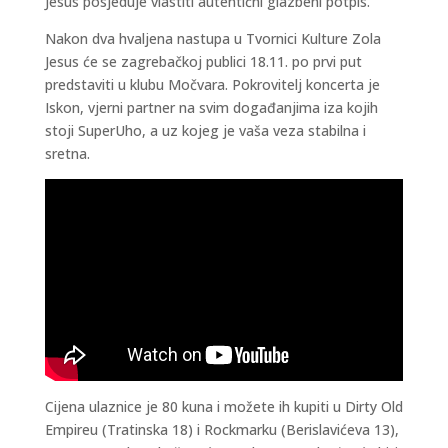
Jesus posjeduje vlastiti autentični glazbeni potpis.
Nakon dva hvaljena nastupa u Tvornici Kulture Zola
Jesus će se zagrebačkoj publici 18.11. po prvi put
predstaviti u klubu Močvara. Pokrovitelj koncerta je
Iskon, vjerni partner na svim događanjima iza kojih
stoji SuperUho, a uz kojeg je vaša veza stabilna i
sretna.
Cijena ulaznice je 80 kuna i možete ih kupiti u Dirty Old
Empireu (Tratinska 18) i Rockmarku (Berislavićeva 13),