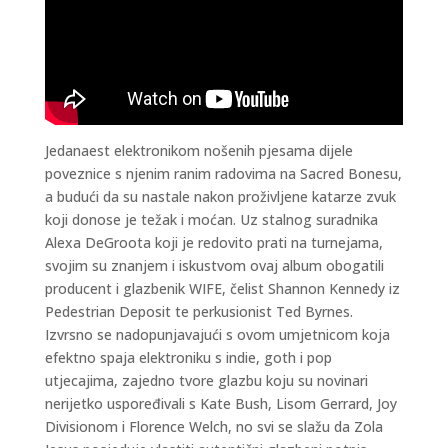
Jedanaest elektronikom nošenih pjesama dijele
poveznice s njenim ranim radovima na Sacred Bonesu,
a budući da su nastale nakon proživljene katarze zvuk
koji donose je težak i moćan. Uz stalnog suradnika
Alexa DeGroota koji je redovito prati na turnejama,
svojim su znanjem i iskustvom ovaj album obogatili
producent i glazbenik WIFE, čelist Shannon Kennedy iz
Pedestrian Deposit te perkusionist Ted Byrnes.
Izvrsno se nadopunjavajući s ovom umjetnicom koja
efektno spaja elektroniku s indie, goth i pop
utjecajima, zajedno tvore glazbu koju su novinari
nerijetko uspoređivali s Kate Bush, Lisom Gerrard, Joy
Divisionom i Florence Welch, no svi se slažu da Zola