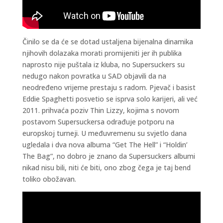
Činilo se da će se dotad ustaljena bijenalna dinamika
njihovih dolazaka morati promijeniti jer ih publika
naprosto nije puštala iz kluba, no Supersuckers su
nedugo nakon povratka u SAD objavili da na
neodređeno vrijeme prestaju s radom. Pjevač i basist
Eddie Spaghetti posvetio se isprva solo karijeri, ali već
2011. prihvaća poziv Thin Lizzy, kojima s novom
postavom Supersuckersa odrađuje potporu na
europskoj turneji. U međuvremenu su svjetlo dana
ugledala i dva nova albuma “Get The Hell” i “Holdin’
The Bag”, no dobro je znano da Supersuckers albumi
nikad nisu bili, niti će biti, ono zbog čega je taj bend
toliko obožavan.