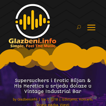
Supersuckers i Erotic Biljan &
His Heretics u srijedu dolaze u
Vintage Industrial Bar
by
Glazbeni.info
tra 7, 2018
Izdvojeno
,
Koncerti
,
Strana glazba
,
Vijesti