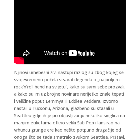
Njihovi urnebesni živi nastupi razlog su zbog kojeg se
svojevremeno počela stvarati legenda o „najboljem
rock’n’roll bend na svijetu“, kako su sami sebe prozvali,
a kako su im uz brojne novinare nerijetko znale tepati
i veličine poput Lemmya ili Eddiea Veddera. Izvorno
nastali u Tucsonu, Arizona, glazbeno su stasali u
Seattleu gdje ih je po objavljivanju nekoliko singlica na
manjim etiketama otkrio veliki Sub Pop i lansirao na
vrhuncu grunge ere kao nešto potpuno drugačije od
onoga što se tada smatralo zvukom Seattlea. Prštavi,