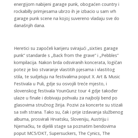
energijom nabijeni garage punk, obogaćen country i
rockabilly primjesama ubrzo ih je izbacio u sam vrh
garage punk scene na kojoj suvereno vladaju sve do
današnjih dana.
Heretici su započeli karijeru svirajući „sixties garage
punk“ standarde s „Back from the grave” i „Pebbles”
kompilacija. Nakon brda odsviranih koncerata, logičan
potez je bio stvaranje vlastitih pjesama i vlastitog
stila, te sudjeluju na festivalima poput X. Art & Music
Festivala u Puli, gdje su osvojili treće mjesto, i
slovenskog festivala YounGunz tour 4 gdje također
ulaze u finale i dobivaju pohvalu za najbolji bend po
glasovima stručnog žirija. Pozivi za koncerte su stizali
sa svih strana. Tako su, čak i prije izdavanja službenog
albuma, prosvirali Hrvatsku, Sloveniju, Austriju i
Njemačku, te dijelili stage sa poznatim bendovima
poput MC5/DKT, Supersuckers, The Cynics, The