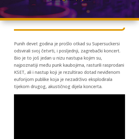
Punih devet godina je prošlo otkad su Supersuckersi
odsvirali svoj četvrti, i posljednji, zagrebački koncert.
Bio je to još jedan u nizu nastupa kojim su,
najpoznatiji među punk kaubojima, rasturili rasprodani
KSET, ali i nastup koji je rezultirao dotad neviđenom
euforijom publike koja je nezadrživo eksplodirala
tijekom drugog, akustičnog dijela koncerta.