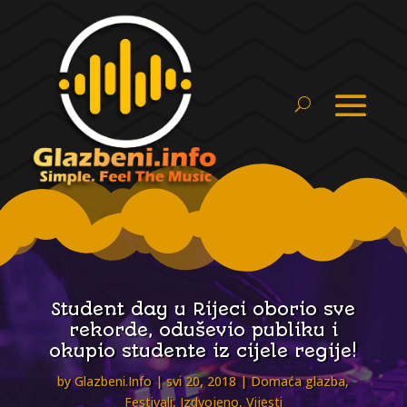
Student day u Rijeci oborio sve
rekorde, oduševio publiku i
okupio studente iz cijele regije!
by
Glazbeni.Info
svi 20, 2018
Domaća glazba
,
Festivali
,
Izdvojeno
,
Vijesti