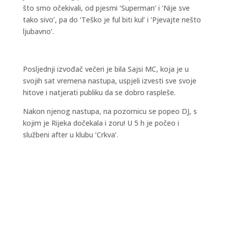
što smo očekivali, od pjesmi ‘Superman’ i ‘Nije sve
tako sivo’, pa do ‘Teško je ful biti kul’ i ‘Pjevajte nešto
ljubavno’.
Posljednji izvođač večeri je bila Sajsi MC, koja je u
svojih sat vremena nastupa, uspjeli izvesti sve svoje
hitove i natjerati publiku da se dobro raspleše.
Nakon njenog nastupa, na pozornicu se popeo DJ, s
kojim je Rijeka dočekala i zoru! U 5 h je počeo i
službeni after u klubu ‘Crkva’.