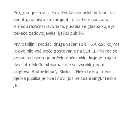
Program je kroz cijelu večer kasnio nekih petnaestak
minuta, no ništa za zamjeriti. U kratkim pauzama
između različitih izvođača, puštala se glazba koja je
itekako zadovoljavala riječku publiku.
Prvi ozbiljni izvođači druge večeri su bili S.A.R.S., kojima
je ovo bilo već treće gostovanje na SDF-u. Prvi red se
popunio i uskoro je počelo opće ludilo, koje je trajalo
dva sata. Među hitovima koje su izvodili, poput
singlova ‘Buđav lebac’, ‘Klinka’ i ‘Neka te kraj mene’,
riječka publika je čula i novi, još neizdani singl, ‘Teško
je’.