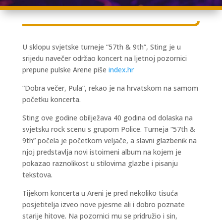
U sklopu svjetske turneje “57th & 9th”, Sting je u
srijedu navečer održao koncert na ljetnoj pozornici
prepune pulske Arene piše
index.hr
“Dobra večer, Pula”, rekao je na hrvatskom na samom
početku koncerta.
Sting ove godine obilježava 40 godina od dolaska na
svjetsku rock scenu s grupom Police. Turneja “57th &
9th” počela je početkom veljače, a slavni glazbenik na
njoj predstavlja novi istoimeni album na kojem je
pokazao raznolikost u stilovima glazbe i pisanju
tekstova.
Tijekom koncerta u Areni je pred nekoliko tisuća
posjetitelja izveo nove pjesme ali i dobro poznate
starije hitove. Na pozornici mu se pridružio i sin,