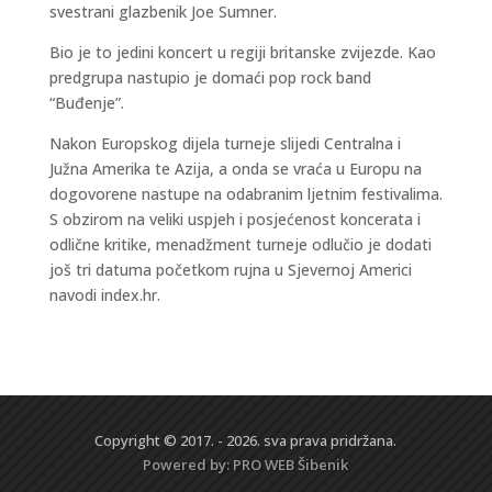
svestrani glazbenik Joe Sumner.
Bio je to jedini koncert u regiji britanske zvijezde. Kao
predgrupa nastupio je domaći pop rock band
“Buđenje”.
Nakon Europskog dijela turneje slijedi Centralna i
Južna Amerika te Azija, a onda se vraća u Europu na
dogovorene nastupe na odabranim ljetnim festivalima.
S obzirom na veliki uspjeh i posjećenost koncerata i
odlične kritike, menadžment turneje odlučio je dodati
još tri datuma početkom rujna u Sjevernoj Americi
navodi index.hr.
Copyright © 2017. - 2026. sva prava pridržana.
Powered by:
PRO WEB
Šibenik