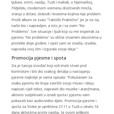
ljubavi, smrti, nasilju, Tuzli i mahali, o Njemačkoj,
FMJAMu, modernom vremenu društvenih mreža,
stanju u državi, slobodi i levatima kojima nije problem.
Prošli album se zvao “Taktički Praktično” jer je na taj
način bio i napravljen, a isto je i sa ovim “No
Problemo”. Sve situacije i ljudi koji su me inspirirali za
pjesmu “No problemo” su slične stvarnim iskustvima u
protekle dvije godine. I opet sam se snašla, izvukla,
napravila svoj tim i izgurala svoje ideje.“
Promocija pjesme i spota
Da je Sassja izvođač koji voli imati stvari pod
kontrolom i biti dio svakog detalja u nastajanju
pjesme najbolje je sama opisala: “Pokušavam za
svaku pjesmu do kraja završiti svoju misao i ideju;
napisati cijeli tekst, napraviti dio muzike i aranžmana,
aktivno sudjelovati u izradi spota i pjesmu vam
pokazati kao audio/video djelo. Promocija pjesme i
spota za Stube je upriličena 27.11 u Tuzli u okviru 16
dana aktivizma protiv nasilja, te ovom prilikom