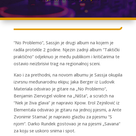
“No Problemo”, Sassjin je drugi album na kojem je
radila protekle 2 godine. Njezin zadnji album “Taktički
praktično” odjeknuo je među publikom i kritičarima te
ostavio neizbrisivi trag na regionalnoj sceni.
Kao i za prethodni, na novom albumu je Sassja okupila
izvrsnu međunarodnu ekipu; Jaka Berger iz Ludovik
Materiala odsvirao je gitare na „No Problemo“,
Benjamin Ziervogel violine na „Ništa“, a scratch na
“Nek je živa glava” je napravio Kpow. Erol Zejnilović iz
Elementala odsvirao je gitaru na jednoj pjesmi, a Ante
Zvonimir Stamać je napravio glazbu za pjesmu “S
njom”. Darko Rundek gostovao je na pjesmi „Savana“
za koju se uskoro snima i spot.