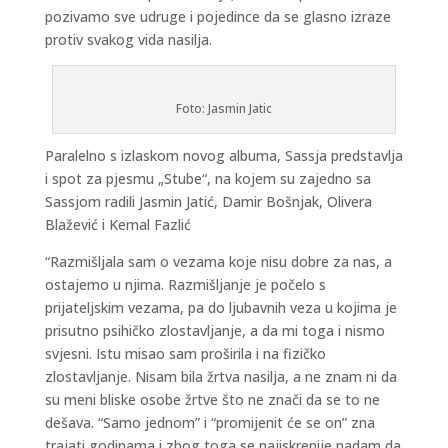
pozivamo sve udruge i pojedince da se glasno izraze
protiv svakog vida nasilja.
Foto: Jasmin Jatic
Paralelno s izlaskom novog albuma, Sassja predstavlja
i spot za pjesmu „Stube“, na kojem su zajedno sa
Sassjom radili Jasmin Jatić, Damir Bošnjak, Olivera
Blažević i Kemal Fazlić
“Razmišljala sam o vezama koje nisu dobre za nas, a
ostajemo u njima. Razmišljanje je počelo s
prijateljskim vezama, pa do ljubavnih veza u kojima je
prisutno psihičko zlostavljanje, a da mi toga i nismo
svjesni. Istu misao sam proširila i na fizičko
zlostavljanje. Nisam bila žrtva nasilja, a ne znam ni da
su meni bliske osobe žrtve što ne znači da se to ne
dešava. “Samo jednom” i “promijenit će se on” zna
trajati godinama i zbog toga se najiskrenije nadam da