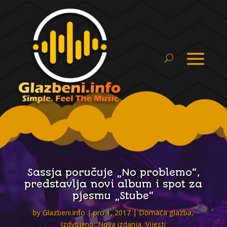
Sassja poručuje „No problemo“,
predstavlja novi album i spot za
pjesmu „Stube“
by
Glazbeni.info
pro 1, 2017
Domaća glazba
,
Izdvojeno
,
Nova izdanja
,
Vijesti