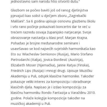
jednostavno sam narodu htio otvoriti dušu.“
Glazbom se počeo baviti još od ranog djetinjstva
pjevajući kao solist u dječjem zboru „Zagrebački
Mališani“. Sa 6 godina upisuje osnovnu glazbenu školu
i vrlo rano počinje pokazivati koncertni dar te već u
trećem razredu osvaja županijsko natjecanje. Svoje
obrazovanje nastavlja u klasi prof. Marjan Krajna.
Pohađao je brojne međunarodne seminare i
usavršavao se kod najvećih svjetskih harmonikaša kao
što su: Wiacheslav Semionov (Rusija), Mario Stefano
Pietrodarchi (Italija), Jovica Đorđević (Austrija),
Elizabeth Moser (Njemačka), Janne Ratya (Finska),
Friedrich Lips (Rusija) i mnogi drugi. Upisuje Muzičku
Akademiju u Puli, odsjek klasične harmonike. Također
pokazuje veliki interes za kompoziciju i obrađivanje
klasičnih djela. Napisao je i izdao kompoziciju za
klasičnu harmoniku Rondo Fantazija u Varaždinu 2010.
godine. Polaže kolegije kompozicije također na
muzičkoj akademiji u Puli.