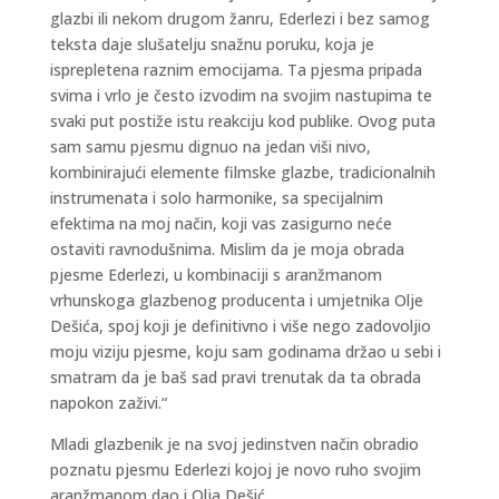
glazbi ili nekom drugom žanru, Ederlezi i bez samog
teksta daje slušatelju snažnu poruku, koja je
isprepletena raznim emocijama. Ta pjesma pripada
svima i vrlo je često izvodim na svojim nastupima te
svaki put postiže istu reakciju kod publike. Ovog puta
sam samu pjesmu dignuo na jedan viši nivo,
kombinirajući elemente filmske glazbe, tradicionalnih
instrumenata i solo harmonike, sa specijalnim
efektima na moj način, koji vas zasigurno neće
ostaviti ravnodušnima. Mislim da je moja obrada
pjesme Ederlezi, u kombinaciji s aranžmanom
vrhunskoga glazbenog producenta i umjetnika Olje
Dešića, spoj koji je definitivno i više nego zadovoljio
moju viziju pjesme, koju sam godinama držao u sebi i
smatram da je baš sad pravi trenutak da ta obrada
napokon zaživi.“
Mladi glazbenik je na svoj jedinstven način obradio
poznatu pjesmu Ederlezi kojoj je novo ruho svojim
aranžmanom dao i Olja Dešić.