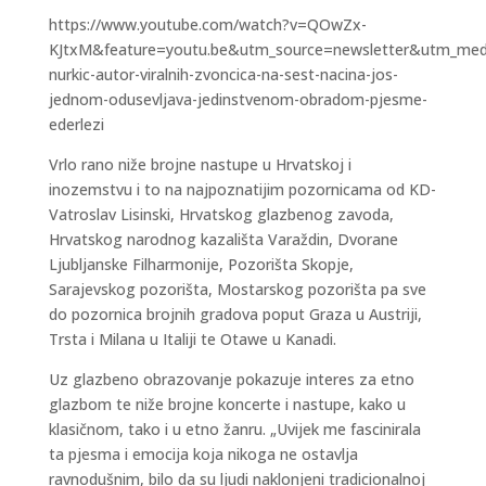
https://www.youtube.com/watch?v=QOwZx-
KJtxM&feature=youtu.be&utm_source=newsletter&utm_me
nurkic-autor-viralnih-zvoncica-na-sest-nacina-jos-
jednom-odusevljava-jedinstvenom-obradom-pjesme-
ederlezi
Vrlo rano niže brojne nastupe u Hrvatskoj i
inozemstvu i to na najpoznatijim pozornicama od KD-
Vatroslav Lisinski, Hrvatskog glazbenog zavoda,
Hrvatskog narodnog kazališta Varaždin, Dvorane
Ljubljanske Filharmonije, Pozorišta Skopje,
Sarajevskog pozorišta, Mostarskog pozorišta pa sve
do pozornica brojnih gradova poput Graza u Austriji,
Trsta i Milana u Italiji te Otawe u Kanadi.
Uz glazbeno obrazovanje pokazuje interes za etno
glazbom te niže brojne koncerte i nastupe, kako u
klasičnom, tako i u etno žanru. „Uvijek me fascinirala
ta pjesma i emocija koja nikoga ne ostavlja
ravnodušnim, bilo da su ljudi naklonjeni tradicionalnoj