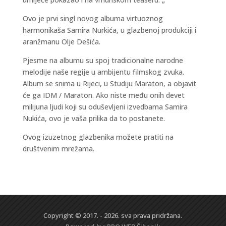
Ovo je prvi singl novog albuma virtuoznog
harmonikaša Samira Nurkića, u glazbenoj produkciji i
aranžmanu Olje Dešića.
Pjesme na albumu su spoj tradicionalne narodne
melodije naše regije u ambijentu filmskog zvuka.
Album se snima u Rijeci, u Studiju Maraton, a objavit
će ga IDM / Maraton. Ako niste među onih devet
milijuna ljudi koji su oduševljeni izvedbama Samira
Nukića, ovo je vaša prilika da to postanete.
Ovog izuzetnog glazbenika možete pratiti na
društvenim mrežama.
Copyright © 2017. - 2026. sva prava pridržana.