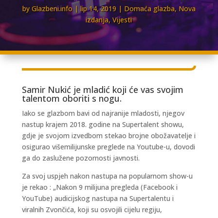
by
Glazbeni.info
lip 14, 2019
Domaća glazba
,
Nova
izdanja
,
Vijesti
Samir Nukić je mladić koji će vas svojim
talentom oboriti s nogu.
Iako se glazbom bavi od najranije mladosti, njegov
nastup krajem 2018. godine na Supertalent showu,
gdje je svojom izvedbom stekao brojne obožavatelje i
osigurao višemilijunske preglede na Youtube-u, dovodi
ga do zaslužene pozornosti javnosti.
Za svoj uspjeh nakon nastupa na popularnom show-u
je rekao : „Nakon 9 milijuna pregleda (Facebook i
YouTube) audicijskog nastupa na Supertalentu i
viralnih Zvončića, koji su osvojili cijelu regiju,