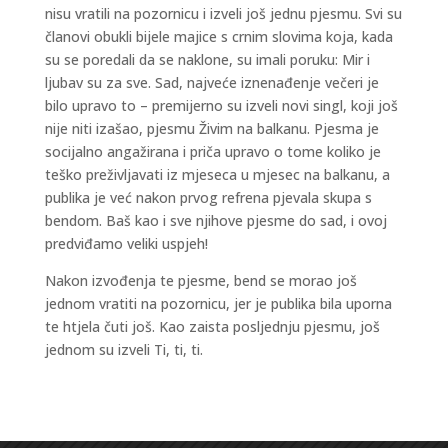
nisu vratili na pozornicu i izveli još jednu pjesmu. Svi su
članovi obukli bijele majice s crnim slovima koja, kada
su se poredali da se naklone, su imali poruku: Mir i
ljubav su za sve. Sad, najveće iznenađenje večeri je
bilo upravo to – premijerno su izveli novi singl, koji još
nije niti izašao, pjesmu Živim na balkanu. Pjesma je
socijalno angažirana i priča upravo o tome koliko je
teško preživljavati iz mjeseca u mjesec na balkanu, a
publika je već nakon prvog refrena pjevala skupa s
bendom. Baš kao i sve njihove pjesme do sad, i ovoj
predviđamo veliki uspjeh!
Nakon izvođenja te pjesme, bend se morao još
jednom vratiti na pozornicu, jer je publika bila uporna
te htjela čuti još. Kao zaista posljednju pjesmu, još
jednom su izveli Ti, ti, ti.