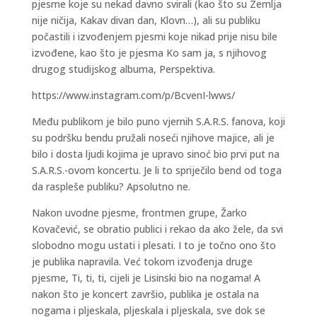
pjesme koje su nekad davno svirali (kao što su Zemlja
nije ničija, Kakav divan dan, Klovn…), ali su publiku
počastili i izvođenjem pjesmi koje nikad prije nisu bile
izvođene, kao što je pjesma Ko sam ja, s njihovog
drugog studijskog albuma, Perspektiva.
https://www.instagram.com/p/BcvenI-lwws/
Među publikom je bilo puno vjernih S.A.R.S. fanova, koji
su podršku bendu pružali noseći njihove majice, ali je
bilo i dosta ljudi kojima je upravo sinoć bio prvi put na
S.A.R.S.-ovom koncertu. Je li to spriječilo bend od toga
da raspleše publiku? Apsolutno ne.
Nakon uvodne pjesme, frontmen grupe, Žarko
Kovačević, se obratio publici i rekao da ako žele, da svi
slobodno mogu ustati i plesati. I to je točno ono što
je publika napravila. Već tokom izvođenja druge
pjesme, Ti, ti, ti, cijeli je Lisinski bio na nogama! A
nakon što je koncert završio, publika je ostala na
nogama i pljeskala, pljeskala i pljeskala, sve dok se