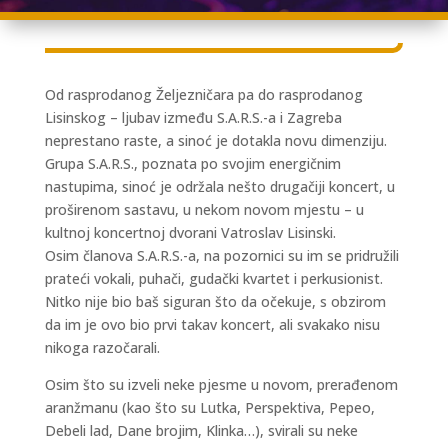
Od rasprodanog Željezničara pa do rasprodanog
Lisinskog – ljubav između S.A.R.S.-a i Zagreba
neprestano raste, a sinoć je dotakla novu dimenziju.
Grupa S.A.R.S., poznata po svojim energičnim
nastupima, sinoć je održala nešto drugačiji koncert, u
proširenom sastavu, u nekom novom mjestu – u
kultnoj koncertnoj dvorani Vatroslav Lisinski.
Osim članova S.A.R.S.-a, na pozornici su im se pridružili
prateći vokali, puhači, gudački kvartet i perkusionist.
Nitko nije bio baš siguran što da očekuje, s obzirom
da im je ovo bio prvi takav koncert, ali svakako nisu
nikoga razočarali.
Osim što su izveli neke pjesme u novom, prerađenom
aranžmanu (kao što su Lutka, Perspektiva, Pepeo,
Debeli lad, Dane brojim, Klinka…), svirali su neke