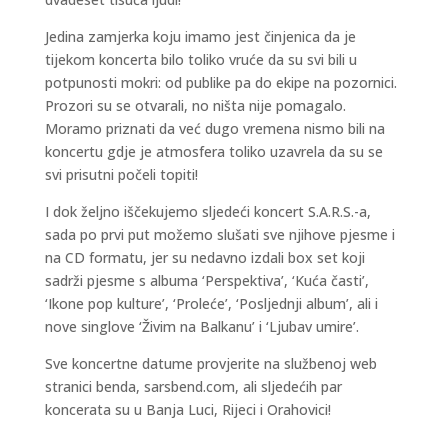
Jedina zamjerka koju imamo jest činjenica da je
tijekom koncerta bilo toliko vruće da su svi bili u
potpunosti mokri: od publike pa do ekipe na pozornici.
Prozori su se otvarali, no ništa nije pomagalo.
Moramo priznati da već dugo vremena nismo bili na
koncertu gdje je atmosfera toliko uzavrela da su se
svi prisutni počeli topiti!
I dok željno iščekujemo sljedeći koncert S.A.R.S.-a,
sada po prvi put možemo slušati sve njihove pjesme i
na CD formatu, jer su nedavno izdali box set koji
sadrži pjesme s albuma ‘Perspektiva’, ‘Kuća časti’,
‘Ikone pop kulture’, ‘Proleće’, ‘Posljednji album’, ali i
nove singlove ‘Živim na Balkanu’ i ‘Ljubav umire’.
Sve koncertne datume provjerite na službenoj web
stranici benda, sarsbend.com, ali sljedećih par
koncerata su u Banja Luci, Rijeci i Orahovici!