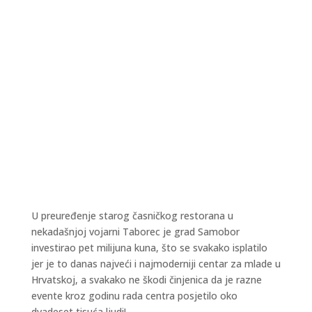
U preuređenje starog časničkog restorana u
nekadašnjoj vojarni Taborec je grad Samobor
investirao pet milijuna kuna, što se svakako isplatilo
jer je to danas najveći i najmoderniji centar za mlade u
Hrvatskoj, a svakako ne škodi činjenica da je razne
evente kroz godinu rada centra posjetilo oko
dvadeset tisuća ljudi!