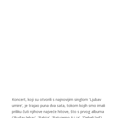
Koncert, koji su otvorili s najnovijim singlom ‘Ljubav
umire’, je trajao puna dva sata, tokom kojih smo imali
priliku čuti njihove najveće hitove, što s prvog albuma
(‘Buđav lebac’, ‘Rakija’, ‘Ratujemo ti i ja’, ‘Debeli lad’),