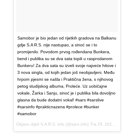
Samobor je bio jedan od rijetkih gradova na Balkanu
gdje S.A R.S. nije nastupao, a sinoć se i to
promijenilo. Povodom prvog rođendana Bunkera,
bend i publika su se dva sata topili u rasprodanom
Bunkeru! Za dva sata su izveli svoje najveće hitove i
3 nova singla, od kojih jedan još neobjavljeni. Među
hrpom pjesmi se našla i Praktična žena, s njihovog
petog studijskog albuma, Proleće. Uz uobičajne
vokale, Žarka i Sanju, sinoć je i publika bila dovoljno
glasna da bude dodatni vokal! #sars #sarslive
#sarsinfo #prakticnazena #prolece #bunker
#samobor
Objavu dijeli
S.A.R.S. info
(@sars.info)
Tra 29, 2018 u 6:19 PDT