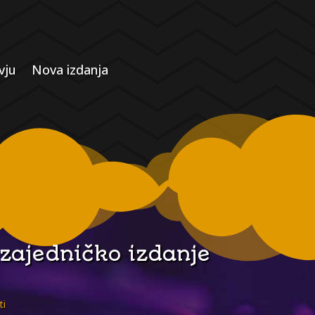
vju
Nova izdanja
 zajedničko izdanje
ti