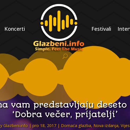
Koncerti
Festivali
Inter
na vam predstavljaju deseto
‘Dobra večer, prijatelji’
by
Glazbeni.info
pro 18, 2017
Domaća glazba
,
Nova izdanja
,
Vijes