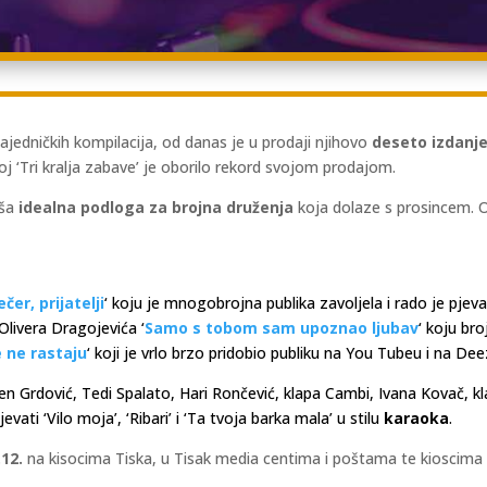
jedničkih kompilacija, od danas je u prodaji njihovo
deseto izdanj
roj ‘Tri kralja zabave’ je oborilo rekord svojom prodajom.
aša
idealna podloga za brojna druženja
koja dolaze s prosincem. Op
čer, prijatelji
‘ koju je mnogobrojna publika zavoljela i rado je pjeva.
Olivera Dragojevića ‘
Samo s tobom sam upoznao ljubav
‘ koju bro
se ne rastaju
‘ koji je vrlo brzo pridobio publiku na You Tubeu i na Dee
Grdović, Tedi Spalato, Hari Rončević, klapa Cambi, Ivana Kovač, kla
vati ‘Vilo moja’, ‘Ribari’ i ‘Ta tvoja barka mala’ u stilu
karaoka
.
.12.
na kisocima Tiska, u Tisak media centima i poštama te kioscima 