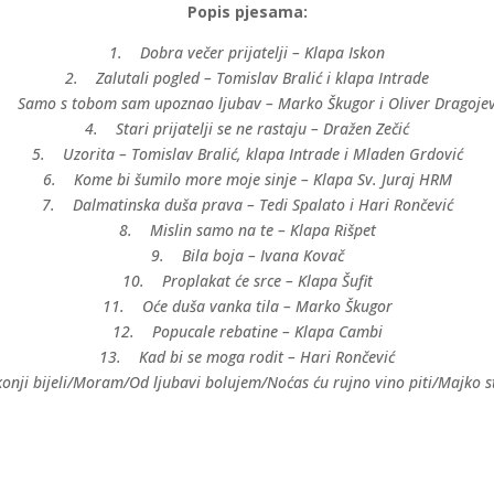
Popis pjesama:
1. Dobra večer prijatelji – Klapa Iskon
2. Zalutali pogled – Tomislav Bralić i klapa Intrade
. Samo s tobom sam upoznao ljubav – Marko Škugor i Oliver Dragojev
4. Stari prijatelji se ne rastaju – Dražen Zečić
5. Uzorita – Tomislav Bralić, klapa Intrade i Mladen Grdović
6. Kome bi šumilo more moje sinje – Klapa Sv. Juraj HRM
7. Dalmatinska duša prava – Tedi Spalato i Hari Rončević
8. Mislin samo na te – Klapa Rišpet
9. Bila boja – Ivana Kovač
10. Proplakat će srce – Klapa Šufit
11. Oće duša vanka tila – Marko Škugor
12. Popucale rebatine – Klapa Cambi
13. Kad bi se moga rodit – Hari Rončević
onji bijeli/Moram/Od ljubavi bolujem/Noćas ću rujno vino piti/Majko st