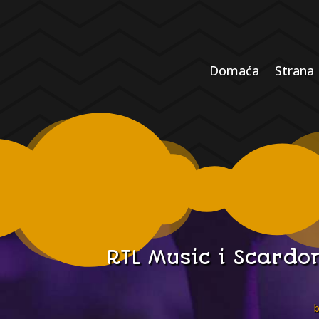
Domaća
Strana
RTL Music i Scardo