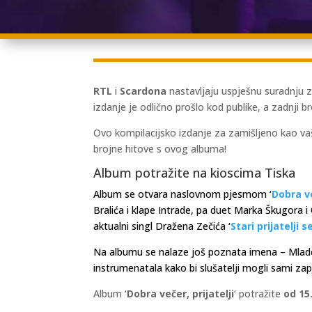
RTL
i
Scardona
nastavljaju uspješnu suradnju za
izdanje je odlično prošlo kod publike, a zadnji b
Ovo kompilacijsko izdanje za zamišljeno kao v
brojne hitove s ovog albuma!
Album potražite na kioscima Tiska
Album se otvara naslovnom pjesmom ‘
Dobra ve
Bralića i klape Intrade, pa duet Marka Škugora i 
aktualni singl Dražena Zečića ‘
Stari prijatelji 
Na albumu se nalaze još poznata imena – Mladen 
instrumenatala kako bi slušatelji mogli sami zapje
Album ‘
Dobra večer, prijatelji
‘ potražite
od 15