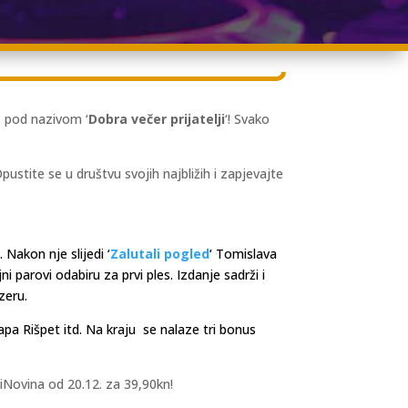
e
pod nazivom ‘
Dobra večer prijatelji
‘! Svako
ustite se u društvu svojih najbližih i zapjevajte
 Nakon nje slijedi ‘
Zalutali pogled
‘ Tomislava
jni parovi odabiru za prvi ples. Izdanje sadrži i
zeru.
pa Rišpet itd. Na kraju se nalaze tri bonus
iNovina od 20.12. za 39,90kn!