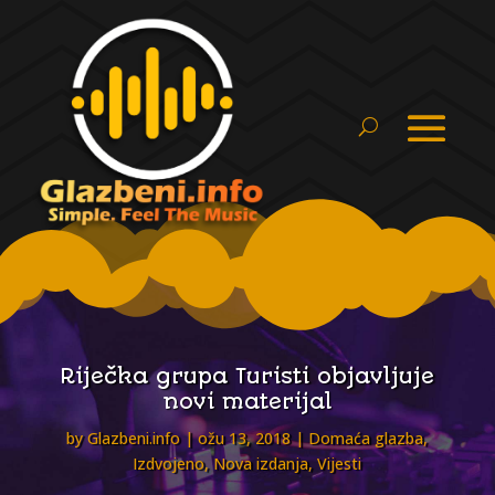
Riječka grupa Turisti objavljuje
novi materijal
by
Glazbeni.info
ožu 13, 2018
Domaća glazba
,
Izdvojeno
,
Nova izdanja
,
Vijesti