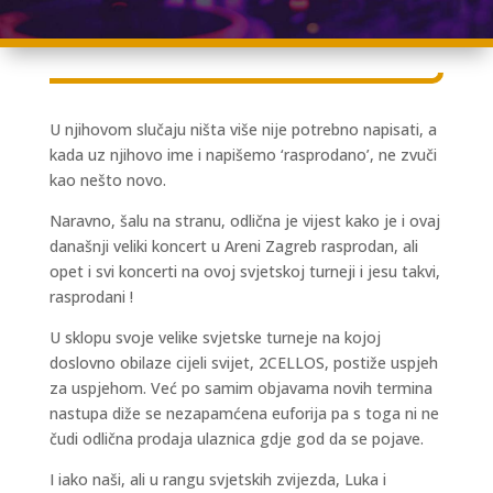
U njihovom slučaju ništa više nije potrebno napisati, a
kada uz njihovo ime i napišemo ‘rasprodano’, ne zvuči
kao nešto novo.
Naravno, šalu na stranu, odlična je vijest kako je i ovaj
današnji veliki koncert u Areni Zagreb rasprodan, ali
opet i svi koncerti na ovoj svjetskoj turneji i jesu takvi,
rasprodani !
U sklopu svoje velike svjetske turneje na kojoj
doslovno obilaze cijeli svijet, 2CELLOS, postiže uspjeh
za uspjehom. Već po samim objavama novih termina
nastupa diže se nezapamćena euforija pa s toga ni ne
čudi odlična prodaja ulaznica gdje god da se pojave.
I iako naši, ali u rangu svjetskih zvijezda, Luka i