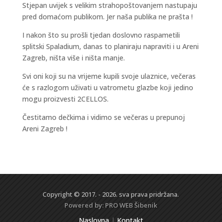
Stjepan uvijek s velikim strahopoštovanjem nastupaju
pred domaćom publikom. Jer naša publika ne prašta !
I nakon što su prošli tjedan doslovno raspametili
splitski Spaladium, danas to planiraju napraviti i u Areni
Zagreb, ništa više i ništa manje.
Svi oni koji su na vrijeme kupili svoje ulaznice, večeras
će s razlogom uživati u vatrometu glazbe koji jedino
mogu proizvesti 2CELLOS.
Čestitamo dečkima i vidimo se večeras u prepunoj
Areni Zagreb !
Copyright © 2017. - 2026. sva prava pridržana.
Powered by:
PRO WEB
Šibenik
Naslovna
|
Kontakt