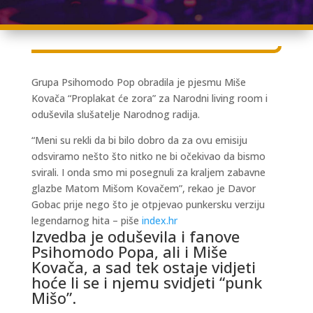
Grupa Psihomodo Pop obradila je pjesmu Miše
Kovača “Proplakat će zora” za Narodni living room i
oduševila slušatelje Narodnog radija.
“Meni su rekli da bi bilo dobro da za ovu emisiju
odsviramo nešto što nitko ne bi očekivao da bismo
svirali. I onda smo mi posegnuli za kraljem zabavne
glazbe Matom Mišom Kovačem”, rekao je Davor
Gobac prije nego što je otpjevao punkersku verziju
legendarnog hita – piše
index.hr
Izvedba je oduševila i fanove
Psihomodo Popa, ali i Miše
Kovača, a sad tek ostaje vidjeti
hoće li se i njemu svidjeti “punk
Mišo”.