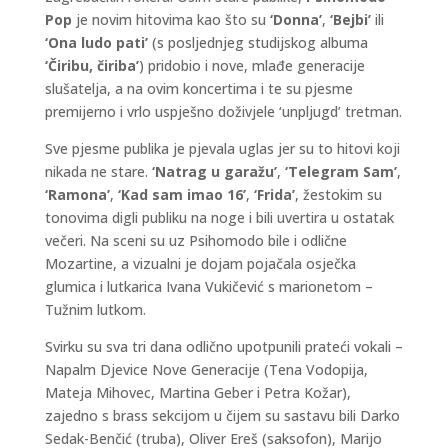
Pop
je novim hitovima kao što su
‘
Donna’
,
‘Bejbi’
ili
‘Ona ludo pati’
(s posljednjeg studijskog albuma
‘Čiribu, čiriba’
) pridobio i nove, mlađe generacije
slušatelja, a na ovim koncertima i te su pjesme
premijerno i vrlo uspješno doživjele ‘unpljugd’ tretman.
Sve pjesme publika je pjevala uglas jer su to hitovi koji
nikada ne stare.
‘Natrag u garažu’
,
‘Telegram Sam’
,
‘Ramona’
,
‘Kad sam imao 16’
,
‘Frida’
, žestokim su
tonovima digli publiku na noge i bili uvertira u ostatak
večeri. Na sceni su uz Psihomodo bile i odlične
Mozartine, a vizualni je dojam pojačala osječka
glumica i lutkarica Ivana Vukičević s marionetom –
Tužnim lutkom.
Svirku su sva tri dana odlično upotpunili prateći vokali –
Napalm Djevice Nove Generacije (Tena Vodopija,
Mateja Mihovec, Martina Geber i Petra Kožar),
zajedno s brass sekcijom u čijem su sastavu bili Darko
Sedak-Benčić (truba), Oliver Ereš (saksofon), Marijo