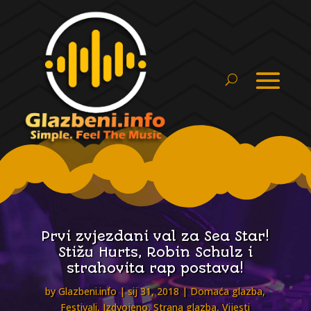
Prvi zvjezdani val za Sea Star!
Stižu Hurts, Robin Schulz i
strahovita rap postava!
by
Glazbeni.info
sij 31, 2018
Domaća glazba
,
Festivali
,
Izdvojeno
,
Strana glazba
,
Vijesti