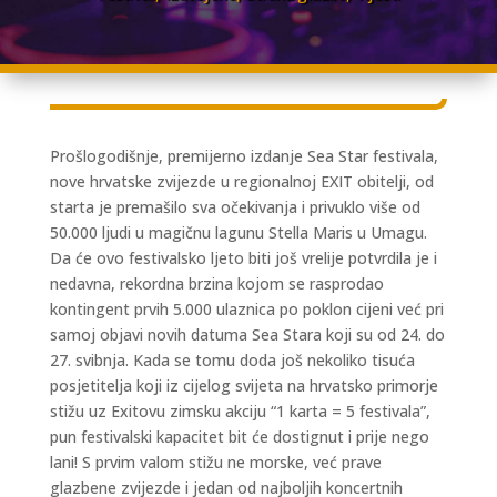
Prošlogodišnje, premijerno izdanje Sea Star festivala,
nove hrvatske zvijezde u regionalnoj EXIT obitelji, od
starta je premašilo sva očekivanja i privuklo više od
50.000 ljudi u magičnu lagunu Stella Maris u Umagu.
Da će ovo festivalsko ljeto biti još vrelije potvrdila je i
nedavna, rekordna brzina kojom se rasprodao
kontingent prvih 5.000 ulaznica po poklon cijeni već pri
samoj objavi novih datuma Sea Stara koji su od 24. do
27. svibnja. Kada se tomu doda još nekoliko tisuća
posjetitelja koji iz cijelog svijeta na hrvatsko primorje
stižu uz Exitovu zimsku akciju “1 karta = 5 festivala”,
pun festivalski kapacitet bit će dostignut i prije nego
lani! S prvim valom stižu ne morske, već prave
glazbene zvijezde i jedan od najboljih koncertnih