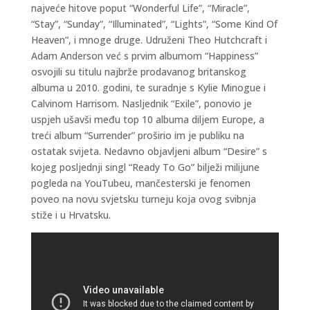
najveće hitove poput “Wonderful Life”, “Miracle”,
“Stay”, “Sunday”, “Illuminated”, “Lights”, “Some Kind Of
Heaven”, i mnoge druge. Udruženi Theo Hutchcraft i
Adam Anderson već s prvim albumom “Happiness”
osvojili su titulu najbrže prodavanog britanskog
albuma u 2010. godini, te suradnje s Kylie Minogue i
Calvinom Harrisom. Nasljednik “Exile”, ponovio je
uspjeh ušavši među top 10 albuma diljem Europe, a
treći album “Surrender” proširio im je publiku na
ostatak svijeta. Nedavno objavljeni album “Desire” s
kojeg posljednji singl “Ready To Go” bilježi milijune
pogleda na YouTubeu, mančesterski je fenomen
poveo na novu svjetsku turneju koja ovog svibnja
stiže i u Hrvatsku.