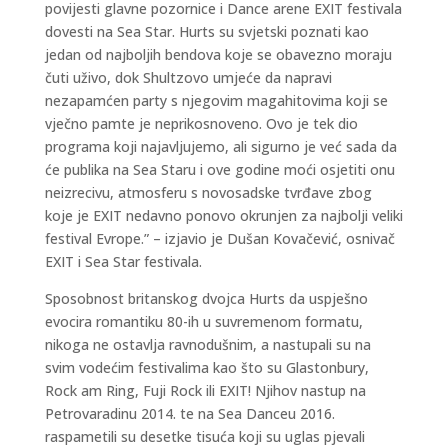
povijesti glavne pozornice i Dance arene EXIT festivala
dovesti na Sea Star. Hurts su svjetski poznati kao
jedan od najboljih bendova koje se obavezno moraju
čuti uživo, dok Shultzovo umjeće da napravi
nezapamćen party s njegovim magahitovima koji se
vječno pamte je neprikosnoveno. Ovo je tek dio
programa koji najavljujemo, ali sigurno je već sada da
će publika na Sea Staru i ove godine moći osjetiti onu
neizrecivu, atmosferu s novosadske tvrđave zbog
koje je EXIT nedavno ponovo okrunjen za najbolji veliki
festival Evrope.” – izjavio je Dušan Kovačević, osnivač
EXIT i Sea Star festivala.
Sposobnost britanskog dvojca Hurts da uspješno
evocira romantiku 80-ih u suvremenom formatu,
nikoga ne ostavlja ravnodušnim, a nastupali su na
svim vodećim festivalima kao što su Glastonbury,
Rock am Ring, Fuji Rock ili EXIT! Njihov nastup na
Petrovaradinu 2014. te na Sea Danceu 2016.
raspametili su desetke tisuća koji su uglas pjevali