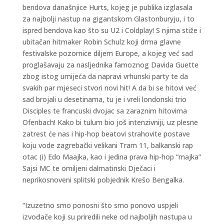
bendova današnjice Hurts, kojeg je publika izglasala
za najbolji nastup na gigantskom Glastonburyju, i to
ispred bendova kao što su U2 i Coldplay! S njima stiže i
ubitačan hitmaker Robin Schulz koji drma glavne
festivalske pozornice diljem Europe, a kojeg već sad
proglašavaju za nasljednika famoznog Davida Guette
zbog istog umijeća da napravi vrhunski party te da
svakih par mjeseci stvori novi hit! A da bi se hitovi već
sad brojali u desetinama, tu je i vreli londonski trio
Disciples te francuski dvojac sa zaraznim hitovima
Ofenbach! Kako bi tulum bio još intenzivniji, uz plesne
zatrest će nas i hip-hop beatovi strahovite postave
koju vode zagrebački velikani Tram 11, balkanski rap
otac (i) Edo Maajka, kao i jedina prava hip-hop “majka”
Sajsi MC te omiljeni dalmatinski Dječaci i
neprikosnoveni splitski pobjednik Krešo Bengalka.
“Izuzetno smo ponosni što smo ponovo uspjeli
izvođače koji su priredili neke od najboljih nastupa u