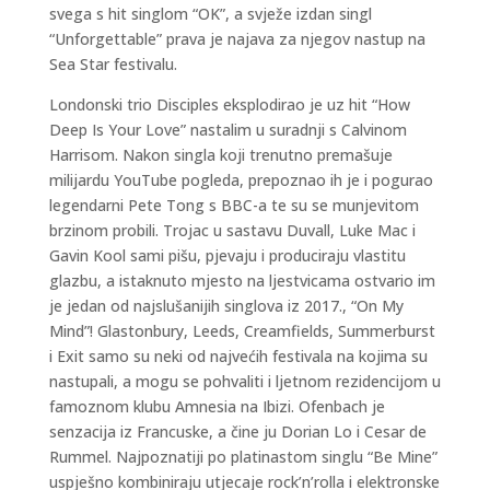
svega s hit singlom “OK”, a svježe izdan singl
“Unforgettable” prava je najava za njegov nastup na
Sea Star festivalu.
Londonski trio Disciples eksplodirao je uz hit “How
Deep Is Your Love” nastalim u suradnji s Calvinom
Harrisom. Nakon singla koji trenutno premašuje
milijardu YouTube pogleda, prepoznao ih je i pogurao
legendarni Pete Tong s BBC-a te su se munjevitom
brzinom probili. Trojac u sastavu Duvall, Luke Mac i
Gavin Kool sami pišu, pjevaju i produciraju vlastitu
glazbu, a istaknuto mjesto na ljestvicama ostvario im
je jedan od najslušanijih singlova iz 2017., “On My
Mind”! Glastonbury, Leeds, Creamfields, Summerburst
i Exit samo su neki od najvećih festivala na kojima su
nastupali, a mogu se pohvaliti i ljetnom rezidencijom u
famoznom klubu Amnesia na Ibizi. Ofenbach je
senzacija iz Francuske, a čine ju Dorian Lo i Cesar de
Rummel. Najpoznatiji po platinastom singlu “Be Mine”
uspješno kombiniraju utjecaje rock’n’rolla i elektronske