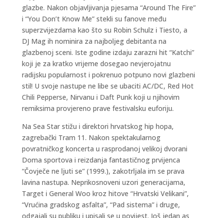
glazbe. Nakon objavljivanja pjesama “Around The Fire”
i “You Don’t Know Me” stekli su fanove među
superzvijezdama kao što su Robin Schulz i Tiesto, a
DJ Mag ih nominira za najboljeg debitanta na
glazbenoj sceni. Iste godine izdaju zarazni hit “Katchi”
koji je za kratko vrijeme dosegao nevjerojatnu
radijsku popularnost i pokrenuo potpuno novi glazbeni
stil! U svoje nastupe ne libe se ubaciti AC/DC, Red Hot
Chili Pepperse, Nirvanu i Daft Punk koji u njihovim
remiksima provjereno prave festivalsku euforiju.
Na Sea Star stižu i direktori hrvatskog hip hopa,
zagrebački Tram 11. Nakon spektakularnog
povratničkog koncerta u rasprodanoj velikoj dvorani
Doma sportova i reizdanja fantastičnog prvijenca
“Čovječe ne ljuti se” (1999.), zakotrljala im se prava
lavina nastupa. Neprikosnoveni uzori generacijama,
Target i General Woo kroz hitove “Hrvatski Velikani”,
“Vrućina gradskog asfalta”, “Pad sistema” i druge,
odgajali su publiku i upisali se u povijest. Još jedan as