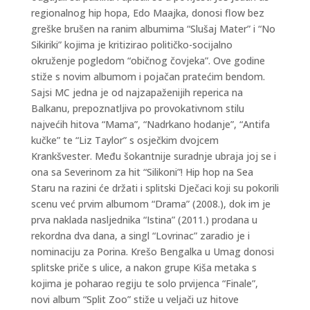
regionalnog hip hopa, Edo Maajka, donosi flow bez
greške brušen na ranim albumima “Slušaj Mater” i “No
Sikiriki” kojima je kritizirao političko-socijalno
okruženje pogledom “običnog čovjeka”. Ove godine
stiže s novim albumom i pojačan pratećim bendom.
Sajsi MC jedna je od najzapaženijih reperica na
Balkanu, prepoznatljiva po provokativnom stilu
najvećih hitova “Mama”, “Nadrkano hodanje”, “Antifa
kučke” te “Liz Taylor” s osječkim dvojcem
Krankšvester. Među šokantnije suradnje ubraja joj se i
ona sa Severinom za hit “Silikoni”! Hip hop na Sea
Staru na razini će držati i splitski Dječaci koji su pokorili
scenu već prvim albumom “Drama” (2008.), dok im je
prva naklada nasljednika “Istina” (2011.) prodana u
rekordna dva dana, a singl “Lovrinac” zaradio je i
nominaciju za Porina. Krešo Bengalka u Umag donosi
splitske priče s ulice, a nakon grupe Kiša metaka s
kojima je poharao regiju te solo prvijenca “Finale”,
novi album “Split Zoo” stiže u veljači uz hitove