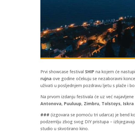
Prvi showcase festival
SHIP
na kojem će nastupit
rujna
ove godine očekuju se nezaboravni koncer
uživati u posljednjem pozdravu ljetu s plaže i b
Na prvom izdanju festivala će uz već najavljen
Antonova
,
Puuluup
,
Zimbru
,
Tolstoys
,
Iskra
###
(izgovara se pomoću tri udarca) je bend koj
podzemlju zbog svog DIY pristupa – izbjegavajući 
studio u skvotirano kino.