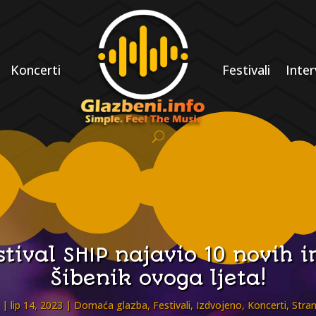
Koncerti
Festivali
Inter
tival SHIP najavio 10 novih 
Šibenik ovoga ljeta!
lip 14, 2023
Domaća glazba
,
Festivali
,
Izdvojeno
,
Koncerti
,
Stra