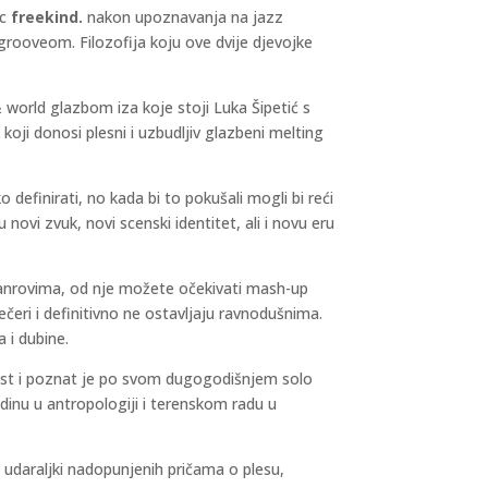
ac
freekind.
nakon upoznavanja na jazz
grooveom. Filozofija koju ove dvije djevojke
& world glazbom iza koje stoji Luka Šipetić s
oji donosi plesni i uzbudljiv glazbeni melting
 definirati, no kada bi to pokušali mogli bi reći
 su novi zvuk, novi scenski identitet, ali i novu eru
žanrovima, od nje možete očekivati mash-up
eri i definitivno ne ostavljaju ravnodušnima.
 i dubine.
ist i poznat je po svom dugogodišnjem solo
dinu u antropologiji i terenskom radu u
nih udaraljki nadopunjenih pričama o plesu,