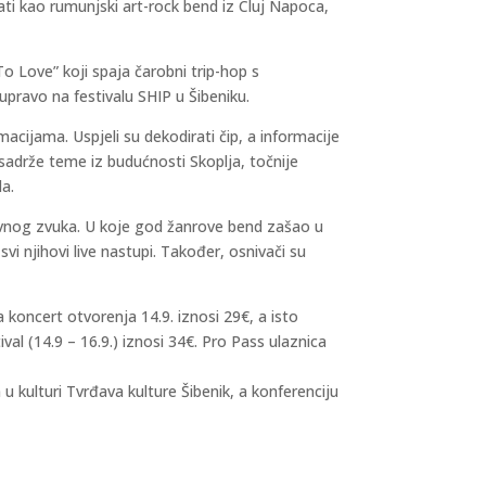
sati kao rumunjski art-rock bend iz Cluj Napoca,
o Love” koji spaja čarobni trip-hop s
pravo na festivalu SHIP u Šibeniku.
macijama. Uspjeli su dekodirati čip, a informacije
 sadrže teme iz budućnosti Skoplja, točnije
da.
vnog zvuka. U koje god žanrove bend zašao u
i njihovi live nastupi. Također, osnivači su
a koncert otvorenja 14.9. iznosi 29€, a isto
val (14.9 – 16.9.) iznosi 34€. Pro Pass ulaznica
kulturi Tvrđava kulture Šibenik, a konferenciju