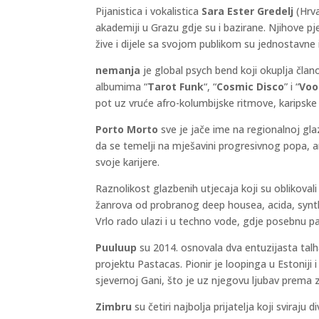
Pijanistica i vokalistica
Sara Ester Gredelj
(Hrva
akademiji u Grazu gdje su i bazirane. Njihove p
žive i dijele sa svojom publikom su jednostavne
nemanja
je global psych bend koji okuplja član
albumima “
Tarot Funk
“, “
Cosmic Disco
” i “
Voo
pot uz vruće afro-kolumbijske ritmove, karipske
Porto Morto
sve je jače ime na regionalnoj glaz
da se temelji na mješavini progresivnog popa, a
svoje karijere.
Raznolikost glazbenih utjecaja koji su oblikoval
žanrova od probranog deep housea, acida, synth
Vrlo rado ulazi i u techno vode, gdje posebnu pa
Puuluup
su 2014. osnovala dva entuzijasta tal
projektu Pastacas. Pionir je loopinga u Estonij
sjevernoj Gani, što je uz njegovu ljubav prema z
Zimbru
su četiri najbolja prijatelja koji sviraju