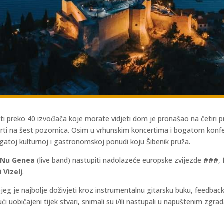
i preko 40 izvođača koje morate vidjeti dom je pronašao na četiri p
ti na šest pozornica. Osim u vrhunskim koncertima i bogatom konfe
ogatoj kulturnoj i gastronomskoj ponudi koju Šibenik pruža.
e
Nu Genea
(live band) nastupiti nadolazeće europske zvijezde
###
,
i
Vizelj
.
eg je najbolje doživjeti kroz instrumentalnu gitarsku buku, feedback 
uobičajeni tijek stvari, snimali su i/ili nastupali u napuštenim zgradam