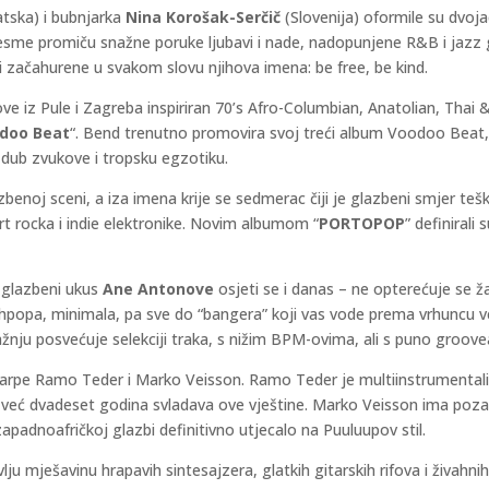
tska) i bubnjarka
Nina Korošak-Serčič
(Slovenija) oformile su dvoj
jesme promiču snažne poruke ljubavi i nade, nadopunjene R&B i jazz 
 i začahurene u svakom slovu njihova imena: be free, be kind.
ove iz Pule i Zagreba inspiriran 70’s Afro-Columbian, Anatolian, Thai 
doo Beat
“. Bend trenutno promovira svoj treći album Voodoo Beat, k
 dub zvukove i tropsku egzotiku.
benoj sceni, a iza imena krije se sedmerac čiji je glazbeni smjer teško
rt rocka i indie elektronike. Novim albumom “
PORTOPOP
” definirali
i glazbeni ukus
Ane Antonove
osjeti se i danas – ne opterećuje se 
popa, minimala, pa sve do “bangera” koji vas vode prema vrhuncu več
žnju posvećuje selekciji traka, s nižim BPM-ovima, ali s puno groovea
harpe Ramo Teder i Marko Veisson. Ramo Teder je multiinstrumental
i i već dvadeset godina svladava ove vještine. Marko Veisson ima poza
apadnoafričkoj glazbi definitivno utjecalo na Puuluupov stil.
 divlju mješavinu hrapavih sintesajzera, glatkih gitarskih rifova i živah