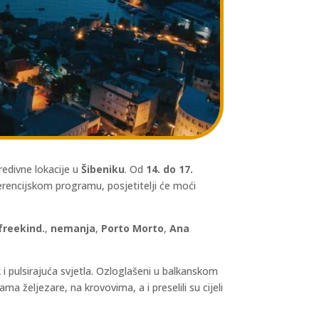
redivne lokacije u
Šibeniku
. Od
14. do 17.
rencijskom programu, posjetitelji će moći
freekind.
,
nemanja
,
Porto Morto
,
Ana
i pulsirajuća svjetla. Ozloglašeni u balkanskom
a željezare, na krovovima, a i preselili su cijeli