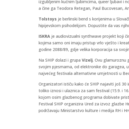
izgubljenim kućnim ljubimcima, queer ljubavi i no
a čine ga Teodora Retegan, Paul Bucovesan, An
Tolstoys
je berlinski bend s korijenima u Slova
hipijevskom psihodelijom. Dopustite da vas njih
ISKRA
je audiovizualni synthwave projekt koji čin
kojima samo oni imaju pristup vrlo vješto i krea
godine 2088/89, gdje velika korporacija sa svoj
Na SHIP dolazi i grupa
Vizelj
. Ovu glamuroznu 
svojim pjesmama, od elektronike do garagea, uvij
najvećeg festivala alternativne umjetnosti u Be
Organizatori ističu kako će SHIP najaviti još 30
toliko iznosi i ulaznica za sam festival (15.9. i
kojom osim glazbenog programa dobivate pristu
Festival SHIP organizira Ured za izvoz glazbe 
podržavaju Ministarstvo kulture i medija RH i Hr