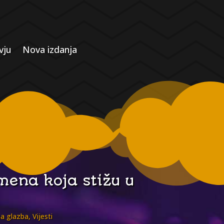
vju
Nova izdanja
imena koja stižu u
na glazba
,
Vijesti