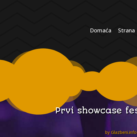
Domaća
Strana
Prvi showcase fes
by
Glazbeni.info