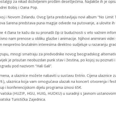
stalgiji za nikad doživljenim prošlim desetljećima. Najlakše ih je opi
drei Bobiș i Oana Pop.
čkoj i Novom Zelandu. Ovog ljeta predstavljaju novi album “No Limit T
ova šarena predstava puna magije odvede na putovanje, a ulovite ih u
e 4 člana te kažu da su pronašli čip iz budućnosti s vrlo važnim infor
tivno nam prenose u obliku glazbe i animacije. Njihovi animirani videi
im nespretno brutalnim interesima direktno sudjeluje u razaranju gra
grupu, mnogi smatraju za predvodnike novog beogradskog alternati
ek je prisutan neobuzdan punk stav i žestina, po kojoj su poznati i sv
ogradu pod nazivom “Hali Gali”.
 imena, a ulaznice možete nabaviti u sustavu Entrio. Cijena ulaznice z
 16.9.), ulaznica koja vam omogućava ulazak na koncert otvorenja i festi
p i konferencijskom dijelu programa iznosi 65€.
Hrvatska (HUZIP, HGU, HUIG, HUOKU) u suradnji s Javnom ustanovom u 
vatska Turistička Zajednica.