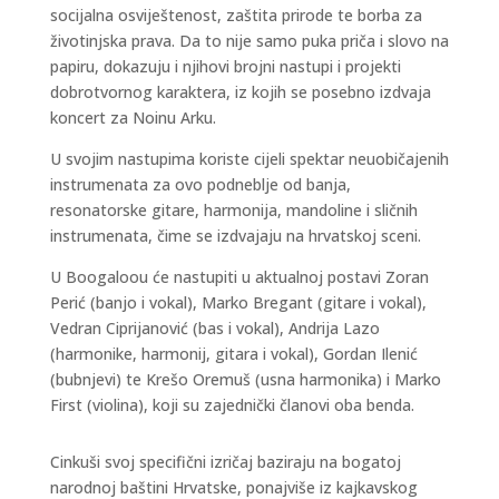
socijalna osviještenost, zaštita prirode te borba za
životinjska prava. Da to nije samo puka priča i slovo na
papiru, dokazuju i njihovi brojni nastupi i projekti
dobrotvornog karaktera, iz kojih se posebno izdvaja
koncert za Noinu Arku.
U svojim nastupima koriste cijeli spektar neuobičajenih
instrumenata za ovo podneblje od banja,
resonatorske gitare, harmonija, mandoline i sličnih
instrumenata, čime se izdvajaju na hrvatskoj sceni.
U Boogaloou će nastupiti u aktualnoj postavi Zoran
Perić (banjo i vokal), Marko Bregant (gitare i vokal),
Vedran Ciprijanović (bas i vokal), Andrija Lazo
(harmonike, harmonij, gitara i vokal), Gordan Ilenić
(bubnjevi) te Krešo Oremuš (usna harmonika) i Marko
First (violina), koji su zajednički članovi oba benda.
Cinkuši svoj specifični izričaj baziraju na bogatoj
narodnoj baštini Hrvatske, ponajviše iz kajkavskog