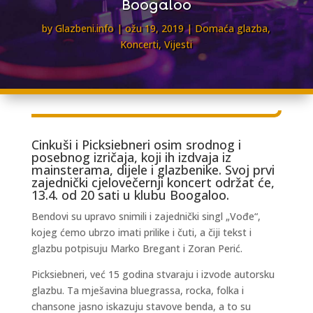
Boogaloo
by
Glazbeni.info
ožu 19, 2019
Domaća glazba
,
Koncerti
,
Vijesti
Cinkuši i Picksiebneri osim srodnog i
posebnog izričaja, koji ih izdvaja iz
mainsterama, dijele i glazbenike. Svoj prvi
zajednički cjelovečernji koncert održat će,
13.4. od 20 sati u
klubu Boogaloo
.
Bendovi su upravo snimili i zajednički singl „Vođe“,
kojeg ćemo ubrzo imati prilike i čuti, a čiji tekst i
glazbu potpisuju Marko Bregant i Zoran Perić.
Picksiebneri, već 15 godina stvaraju i izvode autorsku
glazbu. Ta mješavina bluegrassa, rocka, folka i
chansone jasno iskazuju stavove benda, a to su