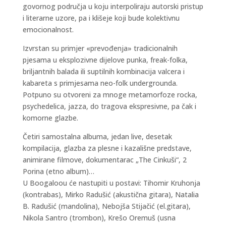
govornog područja u koju interpoliraju autorski pristup
i literarne uzore, pa i klišeje koji bude kolektivnu
emocionalnost.
Izvrstan su primjer «prevođenja» tradicionalnih
pjesama u eksplozivne dijelove punka, freak-folka,
briljantnih balada ili suptilnih kombinacija valcera i
kabareta s primjesama neo-folk undergrounda.
Potpuno su otvoreni za mnoge metamorfoze rocka,
psychedelica, jazza, do tragova ekspresivne, pa čak i
komorne glazbe.
Četiri samostalna albuma, jedan live, desetak
kompilacija, glazba za plesne i kazališne predstave,
animirane filmove, dokumentarac „The Cinkuši“, 2
Porina (etno album)…
U Boogaloou će nastupiti u postavi: Tihomir Kruhonja
(kontrabas), Mirko Radušić (akustična gitara), Natalia
B. Radušić (mandolina), Nebojša Stijačić (el.gitara),
Nikola Santro (trombon), Krešo Oremuš (usna