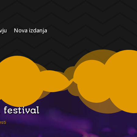
vju
Nova izdanja
 festival
esti