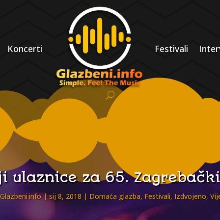
Koncerti
Festivali
Inter
i ulaznice za 65. Zagrebački
Glazbeni.info
sij 8, 2018
Domaća glazba
,
Festivali
,
Izdvojeno
,
Vij