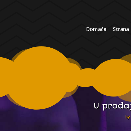
Domaća
Strana
U prodaj
by