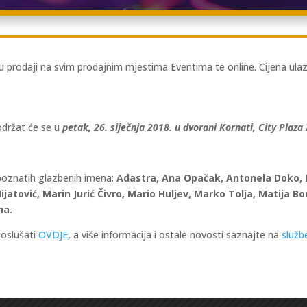
 u prodaji na svim prodajnim mjestima Eventima te online. Cijena ulaz
održat će se u
petak, 26. siječnja 2018. u dvorani Kornati, City Plaza
 poznatih glazbenih imena:
Adastra, Ana Opačak, Antonela Doko, Ba
Mijatović, Marin Jurić Čivro, Mario Huljev, Marko Tolja, Matija 
na.
poslušati
OVDJE
, a više informacija i ostale novosti saznajte na
služb