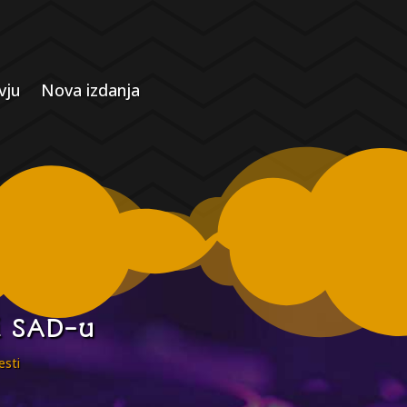
vju
Nova izdanja
i SAD-u
esti