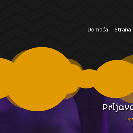
Domaća
Strana
Prljav
by