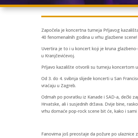
Započela je koncertna turneja Prljavog kazališta
40 fenomenalnih godina u vrhu glazbene scene!
Uvertira je to i u koncert koji je kruna glazbe
u Kranjčevićevoj.
Prljavo kazalište otvorili su turneju koncertom u
Od 3. do 4. svibnja slijede koncerti u San Franci
vraćaju u Zagreb.
Odmah po povratku iz Kanade i SAD-a, dečki zapo
Hrvatske, ali i susjednih država. Dvije bine, ra
vrhu domaće pop-rock scene bit će, kako i sami P
Fanovima još preostaje da požure po ulaznice za 