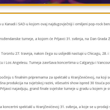
 u Kanadi i SAD-u kojom ovaj najdugovječniji i omiljeni pop-rock bend
no-rođendanske turneje, a kojom će Prljavci 31. svibnja, na Dan Grada
 Torontu 27. travnja, nakon čega su uslijedili nastupi u Chicagu, 28. i
scu i Los Angelesu. Turneja završava koncertima u Calgaryju i Vancouve
činju s finalnim pripremama za spektakl u Kranjčevićevoj, na koji s
skošna produkcija na svjetskoj razini, višesatni show ispred 30 tisuća
rljavci najavljuju, grand finale svjetske turneje u gradu u kojem je
koncertni spektakl u Kranjčevićevoj 31. svibnja, a koje se u prodaji