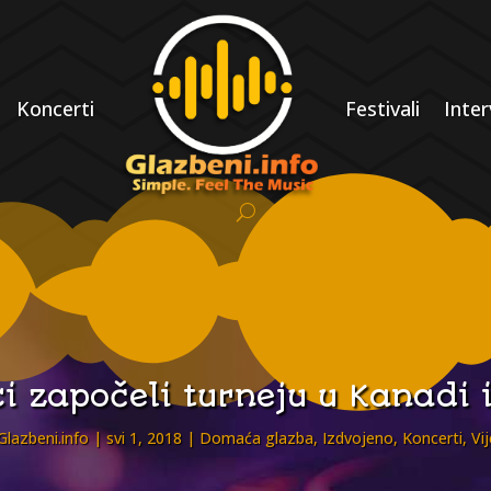
Koncerti
Festivali
Inter
ci započeli turneju u Kanadi 
Glazbeni.info
svi 1, 2018
Domaća glazba
,
Izdvojeno
,
Koncerti
,
Vij