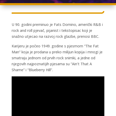
U 90. godini preminuo je Fats Domino, američki R&B i
rock and roll pjevač, pijanist i tekstopisac koji je
snažno utjecao na razvoj rock glazbe, prenosi BBC.
Karijeru je počeo 1949. godine s pjesmom “The Fat
Man” koja je prodana u preko milijun kopija i mnogi je
smatraju jednom od prvih rock snimki, a jedne od
njegovih najpoznatijih pjesama su “Ain’t That A
Shame” i “Blueberry Hill”.