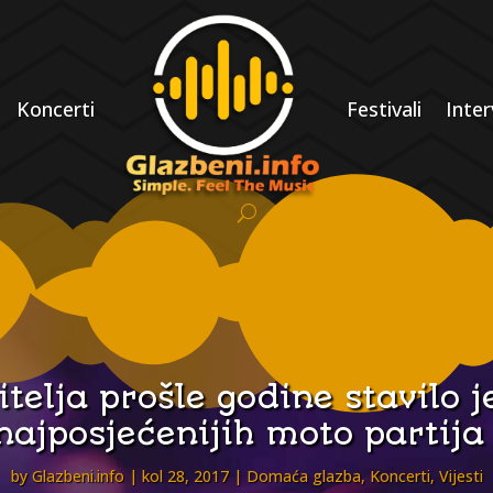
Koncerti
Festivali
Inter
itelja prošle godine stavilo 
najposjećenijih moto partija 
by
Glazbeni.info
kol 28, 2017
Domaća glazba
,
Koncerti
,
Vijesti