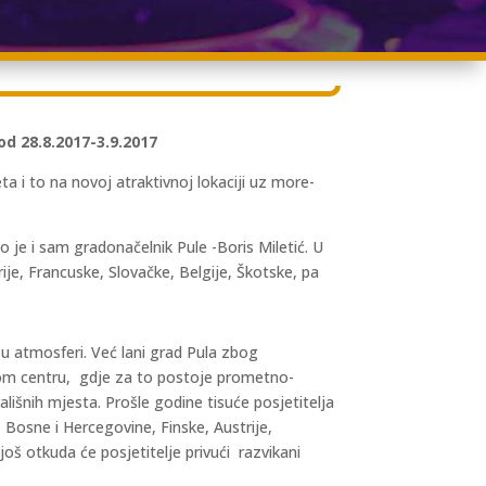
od 28.8.2017-3.9.2017
a i to na novoj atraktivnoj lokaciji uz more-
 je i sam gradonačelnik Pule -Boris Miletić. U
rije, Francuske, Slovačke, Belgije, Škotske, pa
li u atmosferi. Već lani grad Pula zbog
kom centru, gdje za to postoje prometno-
rališnih mjesta. Prošle godine tisuće posjetitelja
e, Bosne i Hercegovine, Finske, Austrije,
još otkuda će posjetitelje privući razvikani