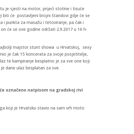
 je sjesti na motor, prijeći stotine i tisuće
i biti će postavljeni brojni štandovi gdje će se
a i punkta za masažu i tetoviranje, pa čak i
 on će se ove godine održati 2.9.2017 u 16 h-
najbolji majstor stunt showa u Hrvatskoj, sexy
mio je čak 15 koncerata za svoje posjetitelje,
Ulaz te kampiranje besplatno je za sve one koji
 je dane ulaz besplatan za sve.
 će označeno natpisom na gradskoj rivi
noga koji je Hrvatsku stavio na sam vrh moto