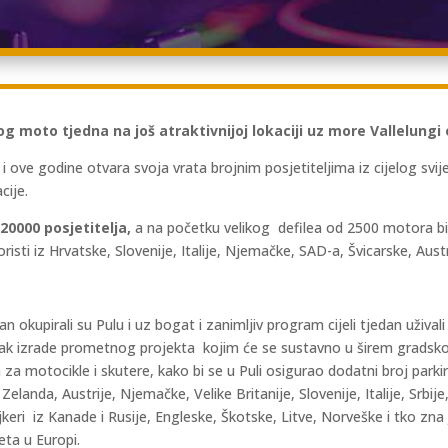
g moto tjedna na još atraktivnijoj lokaciji uz more Val
l
elungi 
ve godine otvara svoja vrata brojnim posjetiteljima iz cijelog svijet
cije.
20000 posjetitelja,
a na početku velikog defilea od 2500 motora bio
isti iz Hrvatske, Slovenije, Italije, Njemačke, SAD-a, Švicarske, Aust
edan okupirali su Pulu i uz bogat i zanimljiv program cijeli tjedan uživa
pak izrade prometnog projekta kojim će se sustavno u širem grads
ta za motocikle i skutere, kako bi se u Puli osigurao dodatni broj parki
elanda, Austrije, Njemačke, Velike Britanije, Slovenije, Italije, Srbij
keri iz Kanade i Rusije, Engleske, Škotske, Litve, Norveške i tko zna 
eta u Europi.