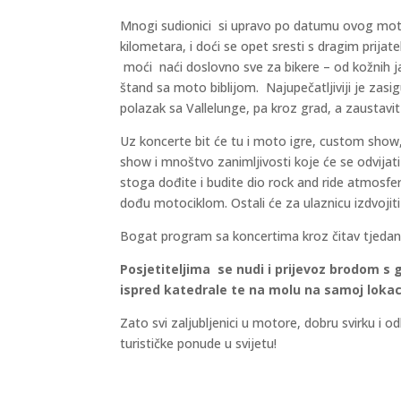
Mnogi sudionici si upravo po datumu ovog moto su
kilometara, i doći se opet sresti s dragim prijat
moći naći doslovno sve za bikere – od kožnih jak
štand sa moto biblijom. Najupečatljiviji je zas
polazak sa Vallelunge, pa kroz grad, a zaustavit 
Uz koncerte bit će tu i moto igre, custom show
show i mnoštvo zanimljivosti koje će se odvijat
stoga dođite i budite dio rock and ride atmosfere
dođu motociklom. Ostali će za ulaznicu izdvojiti
Bogat program sa koncertima kroz čitav tjedan
Posjetiteljima se nudi i prijevoz brodom s 
ispred katedrale te na molu na samoj lokac
Zato svi zaljubljenici u motore, dobru svirku i 
turističke ponude u svijetu!