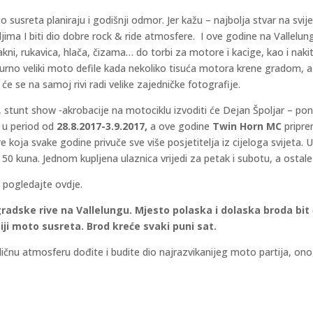
sreta planiraju i godišnji odmor. Jer kažu – najbolja stvar na svijetu
eljima I biti dio dobre rock & ride atmosfere. I ove godine na Vallelung
ni, rukavica, hlača, čizama… do torbi za motore i kacige, kao i nakit
igurno veliki moto defile kada nekoliko tisuća motora krene gradom, a
će se na samoj rivi radi velike zajedničke fotografije.
, stunt show -akrobacije na motociklu izvoditi će Dejan Špoljar – po
i u period od
28.8.2017-3.9.2017,
a ove godine
Twin Horn
MC
pripre
 koja svake godine privuče sve više posjetitelja iz cijeloga svijeta. 
 50 kuna. Jednom kupljena ulaznica vrijedi za petak i subotu, a ostale
 pogledajte ovdje.
gradske rive na Val
l
elungu. Mjesto polaska i dolaska broda bit
iji moto susreta. Brod kreće svaki puni sat
.
odličnu atmosferu dođite i budite dio najrazvikanijeg moto partija, o