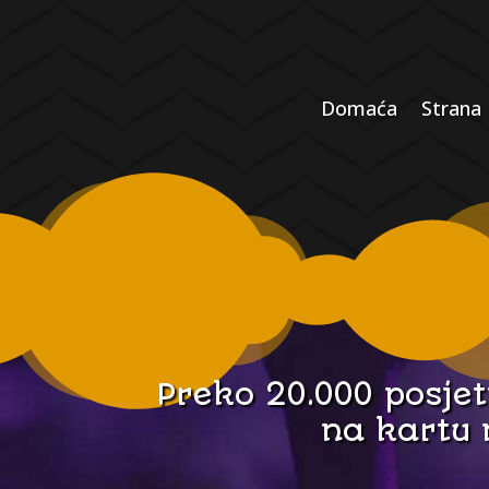
Domaća
Strana
Preko 20.000 posjet
na kartu 