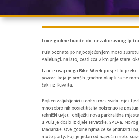
I ove godine budite dio nezaboravnog ljetno
Pula poznata po najposjećenijem moto susretu i o
Vallelungi, na istoj cesti cca 2 km prije stare loka
Lani je ovaj mega
Bike Week posjetilo preko 
povorci koja je prošla gradom okupili su se motor
čak i iz Kuvajta.
Bajkeri zaljubljenici u dobru rock svirku cijeli tj
mnogobrojnih posjetititelja pokrenuo je postu
tehnički uvjeti, obilježiti nova parkirališna mjes
u Pulu je došlo iz cijele Hrvatske, SAD-a, Novog Z
Mađarske. Ove godine njima će se pridružiti i baj
moto party, koji je jedan od najvećih moto susr