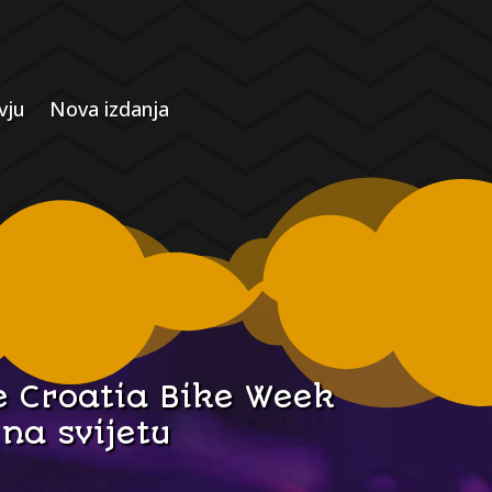
vju
Nova izdanja
je Croatia Bike Week
na svijetu