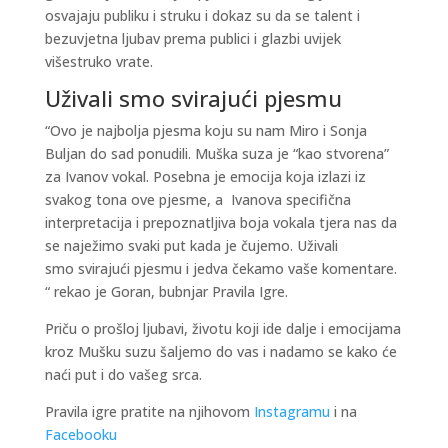
osvajaju publiku i struku i dokaz su da se talent i
bezuvjetna ljubav prema publici i glazbi uvijek
višestruko vrate.
Uživali smo svirajući pjesmu
“Ovo je najbolja pjesma koju su nam Miro i Sonja
Buljan do sad ponudili. Muška suza je “kao stvorena”
za Ivanov vokal. Posebna je emocija koja izlazi iz
svakog tona ove pjesme, a Ivanova specifična
interpretacija i prepoznatljiva boja vokala tjera nas da
se naježimo svaki put kada je čujemo. Uživali
smo svirajući pjesmu i jedva čekamo vaše komentare.
“ rekao je Goran, bubnjar Pravila Igre.
Priču o prošloj ljubavi, životu koji ide dalje i emocijama
kroz Mušku suzu šaljemo do vas i nadamo se kako će
naći put i do vašeg srca.
Pravila igre pratite na njihovom
Instagramu
i na
Facebooku