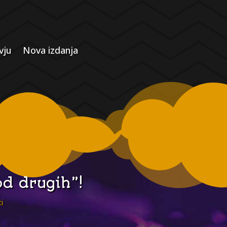
vju
Nova izdanja
od drugih”!
ti