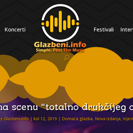
Koncerti
Festivali
Inter
a scenu “totalno drukčijeg 
by
Glazbeni.info
kol 12, 2019
Domaća glazba
,
Nova izdanja
,
Vijes