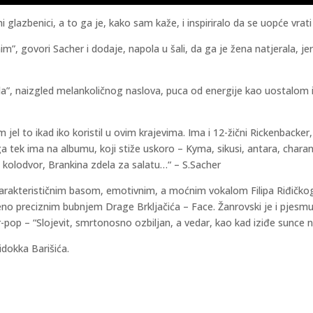
i glazbenici, a to ga je, kako sam kaže, i inspiriralo da se uopće vra
”, govori Sacher i dodaje, napola u šali, da ga je žena natjerala, jer
la”, naizgled melankoličnog naslova, puca od energije kao uostalom i c
am jel to ikad iko koristil u ovim krajevima. Ima i 12-žični Rickenbacke
a tek ima na albumu, koji stiže uskoro – Kyma, sikusi, antara, charang
ni kolodvor, Brankina zdela za salatu…“ – S.Sacher
arakterističnim basom, emotivnim, a moćnim vokalom Filipa Riđičko
o preciznim bubnjem Drage Brkljačića – Face. Žanrovski je i pjesmu i 
r-pop – “Slojevit, smrtonosno ozbiljan, a vedar, kao kad iziđe sunce 
Vidokka Barišića.