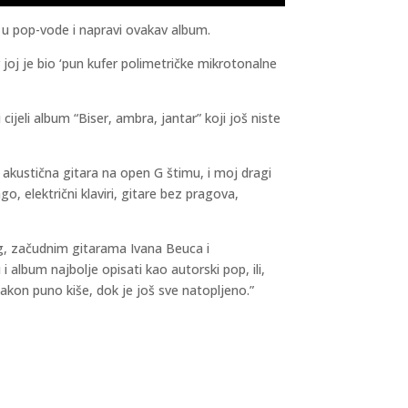
ti u pop-vode i napravi ovakav album.
 joj je bio ‘pun kufer polimetričke mikrotonalne
ijeli album “Biser, ambra, jantar” koji još niste
r, akustična gitara na open G štimu, i moj dragi
o, električni klaviri, gitare bez pragova,
g, začudnim gitarama Ivana Beuca i
album najbolje opisati kao autorski pop, ili,
nakon puno kiše, dok je još sve natopljeno.”