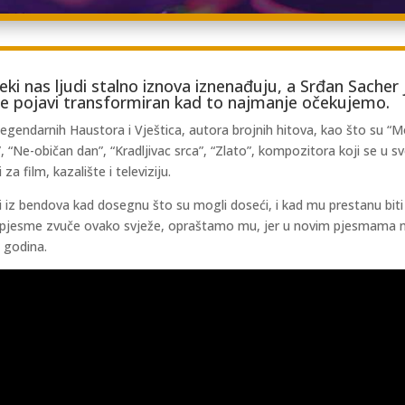
ki nas ljudi stalno iznova iznenađuju, a Srđan Sacher 
 se pojavi transformiran kad to najmanje očekujemo.
gendarnih Haustora i Vještica, autora brojnih hitova, kao što su “Mo
o”, “Ne-običan dan”, “Kradljivac srca”, “Zlato”, kompozitora koji se u 
za film, kazalište i televiziju.
i iz bendova kad dosegnu što su mogli doseći, i kad mu prestanu biti 
 pjesme zvuče ovako svježe, opraštamo mu, jer u novim pjesmama n
 godina.