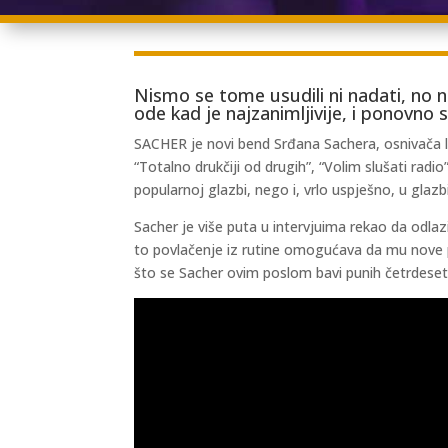
Nismo se tome usudili ni nadati, no ne
ode kad je najzanimljivije, i ponovno
SACHER je novi bend Srđana Sachera, osnivača le
“Totalno drukčiji od drugih”, “Volim slušati radi
popularnoj glazbi, nego i, vrlo uspješno, u glazbi 
Sacher je više puta u intervjuima rekao da odlaz
to povlačenje iz rutine omogućava da mu nove
što se Sacher ovim poslom bavi punih četrdeset