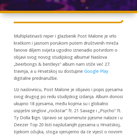
Multiplatinasti reper i glazbenik Post Malone je vrlo
kratkom i jasnom porukom putem društvenih mreža
fanove diljem svijeta ugodno iznenadio potvrdom o
objavi svog novog studijskog albuma! Naslova
„beerbongs & bentleys“ album nam stiže već 27.
travnja, a u Hrvatskoj su dostupne
Google Play
digitalne prednaružbe.
Uz naslovnicu, Post Malone je objavio i popis pjesama
svog drugog po redu studijskog izdanja. Album donosi
ukupno 18 pjesama, među kojima su i globalno
uspješni singlovi „rockstar“ ft. 21 Savage i „Psycho“ ft.
Ty Dolla $ign. Upravo se spomenute pjesme nalaze i u
Deezer Top 20 listi najslušanijih pjesama u Hrvatskoj,
tijekom ožujka, stoga vjerujemo da će vijest o novom