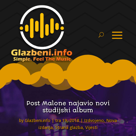
Post Malone najavio novi
studijski album
by
Glazbeni.info
tra 19, 2018
Izdvojeno
,
Nova
izdanja
,
Strana glazba
,
Vijesti