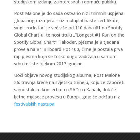
studijskom izdanju zainteresirati i domaću publiku.
Post Malone je do sada ostvario niz iznimnih uspjeha
globalnog razmjera – uz multiplatinaste certifikate,
singl „rockstar“ je već više od 110 dana #1 na Spotify
Global Chart-u, te nosi titulu „“Longest #1 Run on the
Spotify Global Chart“. Također, pjesma je 8 tjedana
provela na #1 Billboard Hot 100, čime je postala prva
rap pjesma koja se toliko dugo zadržala u samom
vrhu te liste tijekom 2017. godine.
Uoči objave novog studijskog albuma, Post Malone
26. travnja kreće na svjetsku turneju, koju će započeti
samostalnim koncertima u SAD-u i Kanadi, dok će
ljetne mjesece provesti u Europi, gdje će održati niz
festivalskih nastupa
.