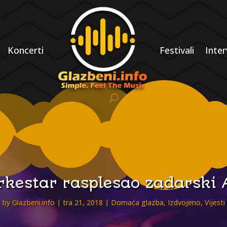
Koncerti
Festivali
Inter
orkestar rasplesao zadarski 
by
Glazbeni.info
tra 21, 2018
Domaća glazba
,
Izdvojeno
,
Vijesti