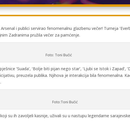
lub Arsenal i publici servirao fenomenalnu glazbenu večer! Turneja ‘
eljnim Zadranima pružila večer za pamćenje.
Foto: Toni Bučić
nice ‘Suada’, ‘Bolje biti pijan nego star’, ‘Ljubi se Istok i Zapad’, ‘D
icijativu, preuzela publika. Njihova je interakcija bila fenomenalna. Ka
.
Foto:Toni Bučić
koji su ih zavoljeli kasnije, uživali su u nastupu legendarne sarajevsk