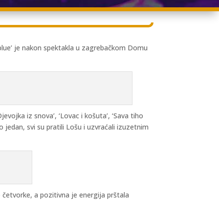
Everblue’ je nakon spektakla u zagrebačkom Domu
jevojka iz snova’, ‘Lovac i košuta’, ‘Sava tiho
o jedan, svi su pratili Lošu i uzvraćali izuzetnim
e četvorke, a pozitivna je energija prštala