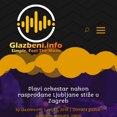
Plavi orkestar nakon
rasprodane Ljubljane stiže u
Zagreb
by
Glazbeni.info
velj 10, 2018
Domaća glazba
,
Izdvojeno
,
Koncerti
,
Vijesti