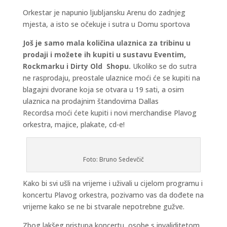
Orkestar je napunio ljubljansku Arenu do zadnjeg
mjesta, a isto se očekuje i sutra u Domu sportova
Još je samo mala količina ulaznica za tribinu u
prodaji i možete ih kupiti u sustavu Eventim,
Rockmarku i Dirty Old Shopu.
Ukoliko se do sutra
ne rasprodaju, preostale ulaznice moći će se kupiti na
blagajni dvorane koja se otvara u 19 sati, a osim
ulaznica na prodajnim štandovima Dallas
Recordsa moći ćete kupiti i novi merchandise Plavog
orkestra, majice, plakate, cd-e!
Foto: Bruno Sedevčič
Kako bi svi ušli na vrijeme i uživali u cijelom programu i
koncertu Plavog orkestra, pozivamo vas da dođete na
vrijeme kako se ne bi stvarale nepotrebne gužve.
Zbog lakšeg pristupa koncertu, osobe s invaliditetom