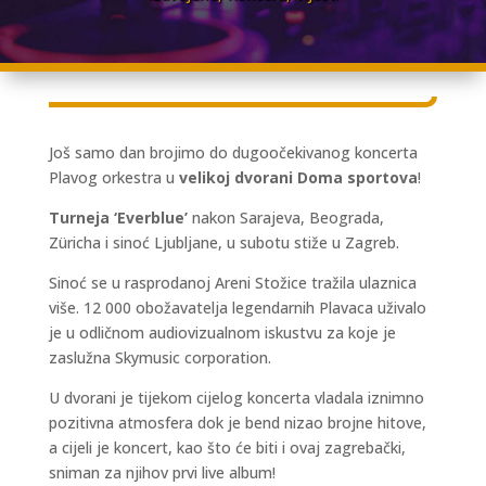
Još samo dan brojimo do dugoočekivanog koncerta
Plavog orkestra u
velikoj dvorani Doma sportova
!
Turneja ‘Everblue’
nakon Sarajeva, Beograda,
Züricha i sinoć Ljubljane, u subotu stiže u Zagreb.
Sinoć se u rasprodanoj Areni Stožice tražila ulaznica
više. 12 000 obožavatelja legendarnih Plavaca uživalo
je u odličnom audiovizualnom iskustvu za koje je
zaslužna Skymusic corporation.
U dvorani je tijekom cijelog koncerta vladala iznimno
pozitivna atmosfera dok je bend nizao brojne hitove,
a cijeli je koncert, kao što će biti i ovaj zagrebački,
sniman za njihov prvi live album!