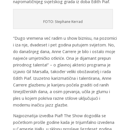
najromatičnijeg svjetskog grada iz doba Edith Piaf.
FOTO: Stephane Kerrad
“Dugo vremena već radim u show biznisu, na pozornici
i iza nje, dvadeset i pet godina putujem svijetom. No,
do današnjeg dana, Anne Carrere je bilo i ostalo moje
najveće umjetničko otkriće. Ona je dijamant prepun
prirodnog talenta!” – o glavnoj akterici programa je
izjavio Gil Marsalla, također veliki obožavatelj i rada
Edith Piaf. Izuzetno karizmatična i talentirana, Anne
Carrere glazbenu je karijeru počela graditi od ranih
tinejdžerskih dana, a osim pjevanja, učila je glumu i
ples u kojem pokriva razne stilove uključujući i
modernu inačicu jazz glazbe.
Najpoznatija izvedba Piaf! The Show dogodila se
početkom prošle godine kada je trijumfalno izvedena
u Carnegie Hallu, u sklopu proslave šezdeset godina