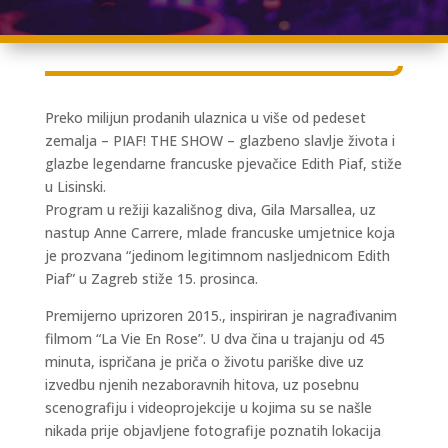
Preko milijun prodanih ulaznica u više od pedeset
zemalja – PIAF! THE SHOW – glazbeno slavlje života i
glazbe legendarne francuske pjevačice Edith Piaf, stiže
u Lisinski.
Program u režiji kazališnog diva, Gila Marsallea, uz
nastup Anne Carrere, mlade francuske umjetnice koja
je prozvana “jedinom legitimnom nasljednicom Edith
Piaf” u Zagreb stiže 15. prosinca.
Premijerno uprizoren 2015., inspiriran je nagrađivanim
filmom “La Vie En Rose”. U dva čina u trajanju od 45
minuta, ispričana je priča o životu pariške dive uz
izvedbu njenih nezaboravnih hitova, uz posebnu
scenografiju i videoprojekcije u kojima su se našle
nikada prije objavljene fotografije poznatih lokacija