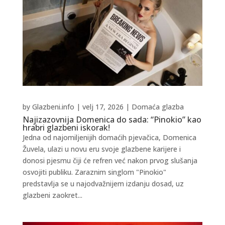
by
Glazbeni.info
|
velj 17, 2026
|
Domaća glazba
Najizazovnija Domenica do sada: “Pinokio” kao
hrabri glazbeni iskorak!
Jedna od najomiljenijih domaćih pjevačica, Domenica
Žuvela, ulazi u novu eru svoje glazbene karijere i
donosi pjesmu čiji će refren već nakon prvog slušanja
osvojiti publiku. Zaraznim singlom "Pinokio"
predstavlja se u najodvažnijem izdanju dosad, uz
glazbeni zaokret...