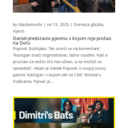
by
Glazbeni.info
|
svi 13, 2025
|
Domaća glazba
,
Vijesti
Daniel predstavio pjesmu s kojom nije prošao
na Doru
Popović Bošnjaku: ‘Ne osvrći se na komentare’
‘Kastigan znači stigmatiziran, lažno osuđen. Kad si
prozvan za nešto što nisi učinio, a ne možeš se
opravdati’, rekao je Daniel Popović o svojoj novoj
pjesmi ‘Kastigan’ s kojom ide na CMC festival u
Vodicama. Pjevač je...