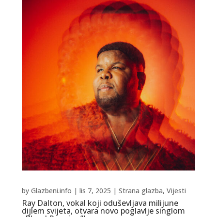
by
Glazbeni.info
|
lis 7, 2025
|
Strana glazba
,
Vijesti
Ray Dalton, vokal koji oduševljava milijune
dijlem svijeta, otvara novo poglavlje singlom