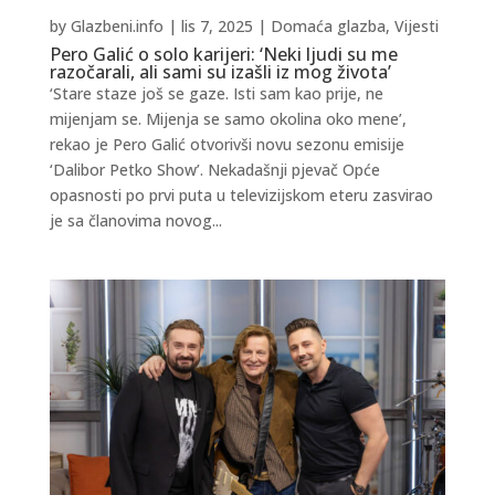
by
Glazbeni.info
|
lis 7, 2025
|
Domaća glazba
,
Vijesti
Pero Galić o solo karijeri: ‘Neki ljudi su me
razočarali, ali sami su izašli iz mog života’
‘Stare staze još se gaze. Isti sam kao prije, ne
mijenjam se. Mijenja se samo okolina oko mene’,
rekao je Pero Galić otvorivši novu sezonu emisije
‘Dalibor Petko Show’. Nekadašnji pjevač Opće
opasnosti po prvi puta u televizijskom eteru zasvirao
je sa članovima novog...