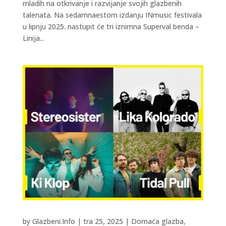
mladih na otkrivanje i razvijanje svojih glazbenih
talenata. Na sedamnaestom izdanju INmusic festivala
u lipnju 2025. nastupit će tri iznimna Superval benda –
Linija...
by
Glazbeni.Info
|
tra 25, 2025
|
Domaća glazba
,