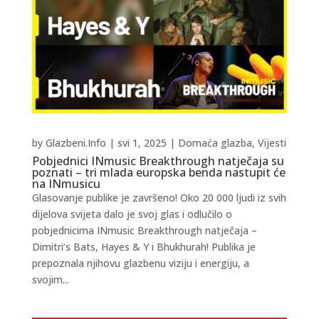
by
Glazbeni.Info
|
svi 1, 2025
|
Domaća glazba
,
Vijesti
Pobjednici INmusic Breakthrough natječaja su
poznati – tri mlada europska benda nastupit će
na INmusicu
Glasovanje publike je završeno! Oko 20 000 ljudi iz svih
dijelova svijeta dalo je svoj glas i odlučilo o
pobjednicima INmusic Breakthrough natječaja –
Dimitri’s Bats, Hayes & Y i Bhukhurah! Publika je
prepoznala njihovu glazbenu viziju i energiju, a
svojim...