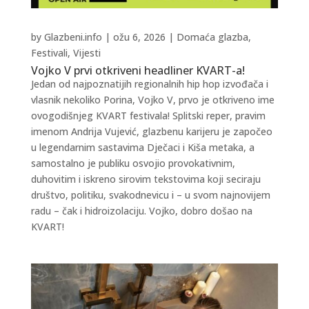
by
Glazbeni.info
|
ožu 6, 2026
|
Domaća glazba
,
Festivali
,
Vijesti
Vojko V prvi otkriveni headliner KVART-a!
Jedan od najpoznatijih regionalnih hip hop izvođača i
vlasnik nekoliko Porina, Vojko V, prvo je otkriveno ime
ovogodišnjeg KVART festivala! Splitski reper, pravim
imenom Andrija Vujević, glazbenu karijeru je započeo
u legendarnim sastavima Dječaci i Kiša metaka, a
samostalno je publiku osvojio provokativnim,
duhovitim i iskreno sirovim tekstovima koji seciraju
društvo, politiku, svakodnevicu i – u svom najnovijem
radu – čak i hidroizolaciju. Vojko, dobro došao na
KVART!