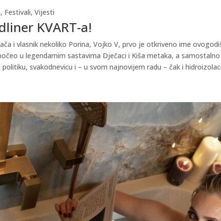
a
,
Festivali
,
Vijesti
adliner KVART-a!
ača i vlasnik nekoliko Porina, Vojko V, prvo je otkriveno ime ovogodiš
počeo u legendarnim sastavima Dječaci i Kiša metaka, a samostalno j
, politiku, svakodnevicu i – u svom najnovijem radu – čak i hidroizol