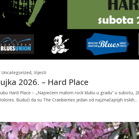
,
Uncategorized
,
Vijesti
žujka 2026. – Hard Place
u klubu Hard Place – „Najvećem malom rock klubu u gradu“ u subotu, 28
ores. Budući da su The Cranberries jedan od najznačajnijih irskih...