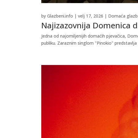
by
Glazbeni.info
|
velj 17, 2026
|
Domaća glazb
Najizazovnija Domenica do
Jedna od najomiljenijih domaćih pjevačica, Domen
publiku. Zaraznim singlom "Pinokio" predstavlja