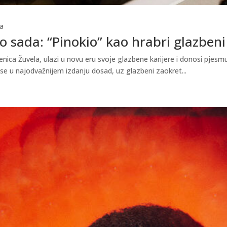
a
 sada: “Pinokio” kao hrabri glazbeni
ica Žuvela, ulazi u novu eru svoje glazbene karijere i donosi pjesmu 
 se u najodvažnijem izdanju dosad, uz glazbeni zaokret...