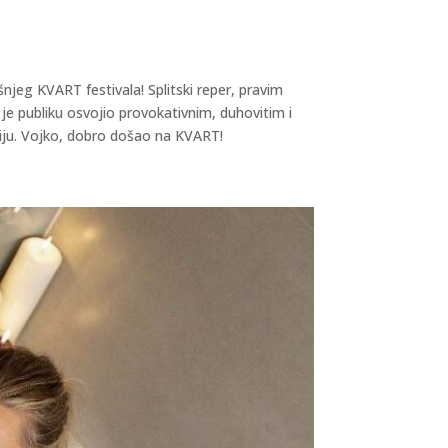
njeg KVART festivala! Splitski reper, pravim
e publiku osvojio provokativnim, duhovitim i
aciju. Vojko, dobro došao na KVART!