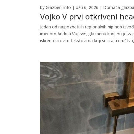
by
Glazbeni.info
|
ožu 6, 2026
|
Domaća glazb
Vojko V prvi otkriveni he
Jedan od najpoznatijih regionalnih hip hop izvođ
imenom Andrija Vujević, glazbenu karijeru je za
iskreno sirovim tekstovima koji seciraju društvo