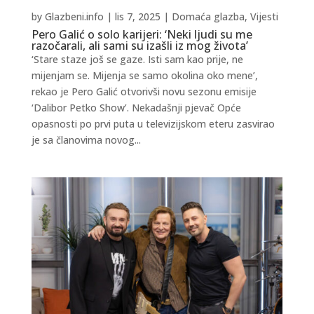
by
Glazbeni.info
|
lis 7, 2025
|
Domaća glazba
,
Vijesti
Pero Galić o solo karijeri: ‘Neki ljudi su me
razočarali, ali sami su izašli iz mog života’
‘Stare staze još se gaze. Isti sam kao prije, ne
mijenjam se. Mijenja se samo okolina oko mene’,
rekao je Pero Galić otvorivši novu sezonu emisije
‘Dalibor Petko Show’. Nekadašnji pjevač Opće
opasnosti po prvi puta u televizijskom eteru zasvirao
je sa članovima novog...