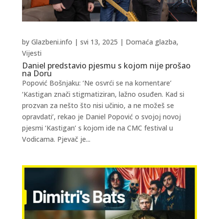
by
Glazbeni.info
|
svi 13, 2025
|
Domaća glazba
,
Vijesti
Daniel predstavio pjesmu s kojom nije prošao
na Doru
Popović Bošnjaku: ‘Ne osvrći se na komentare’
‘Kastigan znači stigmatiziran, lažno osuđen. Kad si
prozvan za nešto što nisi učinio, a ne možeš se
opravdati’, rekao je Daniel Popović o svojoj novoj
pjesmi ‘Kastigan’ s kojom ide na CMC festival u
Vodicama. Pjevač je...