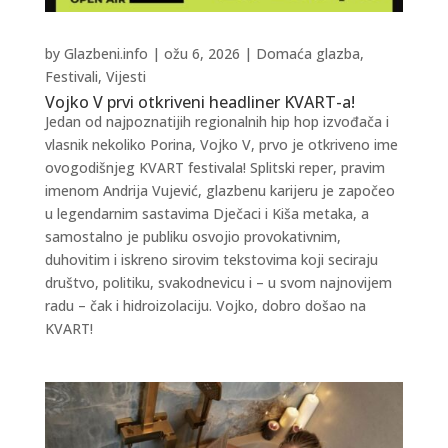
by
Glazbeni.info
|
ožu 6, 2026
|
Domaća glazba
,
Festivali
,
Vijesti
Vojko V prvi otkriveni headliner KVART-a!
Jedan od najpoznatijih regionalnih hip hop izvođača i
vlasnik nekoliko Porina, Vojko V, prvo je otkriveno ime
ovogodišnjeg KVART festivala! Splitski reper, pravim
imenom Andrija Vujević, glazbenu karijeru je započeo
u legendarnim sastavima Dječaci i Kiša metaka, a
samostalno je publiku osvojio provokativnim,
duhovitim i iskreno sirovim tekstovima koji seciraju
društvo, politiku, svakodnevicu i – u svom najnovijem
radu – čak i hidroizolaciju. Vojko, dobro došao na
KVART!