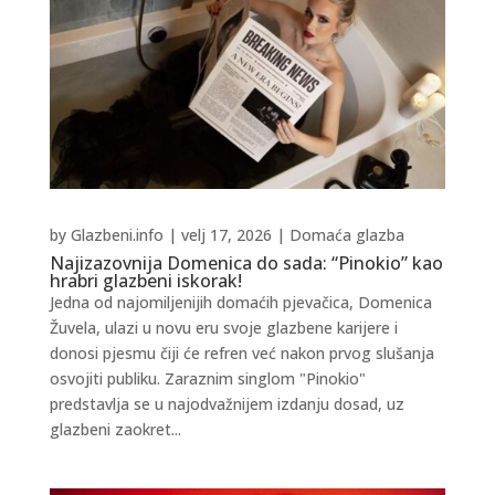
by
Glazbeni.info
|
velj 17, 2026
|
Domaća glazba
Najizazovnija Domenica do sada: “Pinokio” kao
hrabri glazbeni iskorak!
Jedna od najomiljenijih domaćih pjevačica, Domenica
Žuvela, ulazi u novu eru svoje glazbene karijere i
donosi pjesmu čiji će refren već nakon prvog slušanja
osvojiti publiku. Zaraznim singlom "Pinokio"
predstavlja se u najodvažnijem izdanju dosad, uz
glazbeni zaokret...