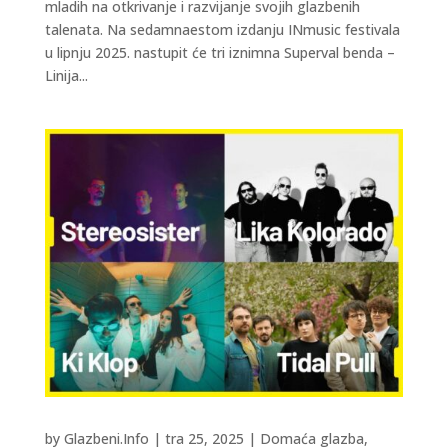
mladih na otkrivanje i razvijanje svojih glazbenih
talenata. Na sedamnaestom izdanju INmusic festivala
u lipnju 2025. nastupit će tri iznimna Superval benda –
Linija...
by
Glazbeni.Info
|
tra 25, 2025
|
Domaća glazba
,