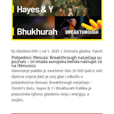
by
Glazbeni.Info
|
svi 1, 2025
|
Domaća glazba
,
Vijesti
Pobjednici INmusic Breakthrough natječaja su
poznati – tri mlada europska benda nastupit će
na INmusicu
Glasovanje publike je završeno! Oko 20 000 ljudi iz svih
dijelova svijeta dalo je svoj glas i odlučilo o
pobjednicima INmusic Breakthrough natječaja –
Dimitri’s Bats, Hayes & Y i Bhukhurah! Publika je
prepoznala njihovu glazbenu viziju i energiju, a
svojim...