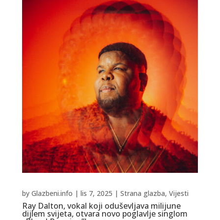
by
Glazbeni.info
|
lis 7, 2025
|
Strana glazba
,
Vijesti
Ray Dalton, vokal koji oduševljava milijune
dijlem svijeta, otvara novo poglavlje singlom