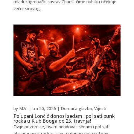
mladi zagrebački sastav Charsi, čime publiku očekuje
večer sirovog...
by
M.V.
|
tra 20, 2026
|
Domaća glazba
,
Vijesti
Polupani Lončić donosi sedam i pol sati punk
rocka u Klub Boogaloo 25. travnja!
Dvije pozornice, osam bendova i sedam i pol sati
glasnog punk rocka – sve to donosi prvo izdanje