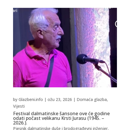
by
Glazbeni.info
|
ožu 23, 2026
|
Domaća glazba
,
Vijesti
Festival dalmatinske šansone ove će godine
odati počast velikanu Krsti Jurasu (1945. –
2026.).
Pjesnik dalmatinske duše i brodograđevni inženjer,