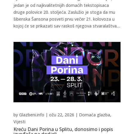
jedan je od najkvalitetnijih domaćih tekstopisaca
druge polovice 20. stoljeća. Zaslužio je stoga da mu
šibenska Šansona posveti prvu večer 21. kolovoza u
kojoj će se prikazati sav raskoš njegova stvaralaštva....
by
Glazbeni.info
|
ožu 22, 2026
|
Domaća glazba
,
Vijesti
Kreću Dani Porina u Splitu, donosimo i popis
izvođača na dodjeli