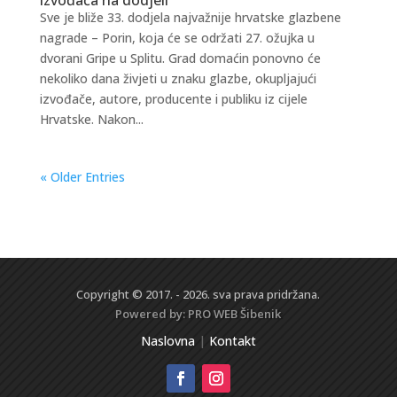
Sve je bliže 33. dodjela najvažnije hrvatske glazbene
nagrade – Porin, koja će se održati 27. ožujka u
dvorani Gripe u Splitu. Grad domaćin ponovno će
nekoliko dana živjeti u znaku glazbe, okupljajući
izvođače, autore, producente i publiku iz cijele
Hrvatske. Nakon...
« Older Entries
Copyright © 2017. - 2026. sva prava pridržana.
Powered by:
PRO WEB
Šibenik
Naslovna
|
Kontakt