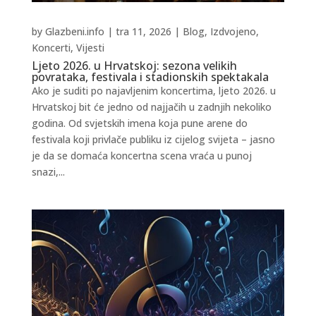
by
Glazbeni.info
|
tra 11, 2026
|
Blog
,
Izdvojeno
,
Koncerti
,
Vijesti
Ljeto 2026. u Hrvatskoj: sezona velikih
povrataka, festivala i stadionskih spektakala
Ako je suditi po najavljenim koncertima, ljeto 2026. u
Hrvatskoj bit će jedno od najjačih u zadnjih nekoliko
godina. Od svjetskih imena koja pune arene do
festivala koji privlače publiku iz cijelog svijeta – jasno
je da se domaća koncertna scena vraća u punoj
snazi,...