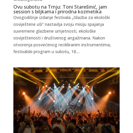
Ovu subotu na Trnju: Toni Starešinić, jam
session s biljkama i prirodna kozmetika
Ovogodišnje izdanje festivala „Glazba za ekološki
osviještene uši“ nastavlja svoju misiju spajanja
suvremene glazbene umjetnosti, ekološke
osviještenosti i društvenog angažmana. Nakon
otvorenja posvećenog recikliranim instrumentima,
festivalski program u subotu, 18....