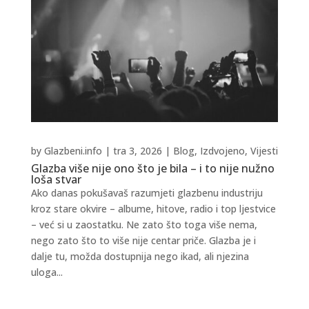
by
Glazbeni.info
|
tra 3, 2026
|
Blog
,
Izdvojeno
,
Vijesti
Glazba više nije ono što je bila – i to nije nužno
loša stvar
Ako danas pokušavaš razumjeti glazbenu industriju
kroz stare okvire – albume, hitove, radio i top ljestvice
– već si u zaostatku. Ne zato što toga više nema,
nego zato što to više nije centar priče. Glazba je i
dalje tu, možda dostupnija nego ikad, ali njezina
uloga...