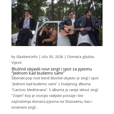
by
Glazbeni.info
|
ožu 30, 2026
|
Domaća glazba
,
Vijesti
BluVinil objavili novi singl i spot za pjesmu
“Jednom kad budemo sami”
Šibenski pop rock bend BluVinil objavio je singl i spot
“Jednom kad budemo sami” s hvaljenog albuma
“Carstvo Mediterana”. S albuma je ranije skinut singl
“Zvijeri” koji je osvojio radijske postaje i bio
najtraženija domaća pjesma na Shazaamu, kao i
istoimeni singl...