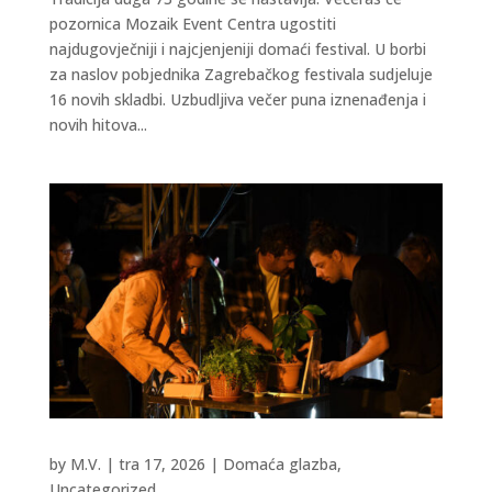
pozornica Mozaik Event Centra ugostiti
najdugovječniji i najcjenjeniji domaći festival. U borbi
za naslov pobjednika Zagrebačkog festivala sudjeluje
16 novih skladbi. Uzbudljiva večer puna iznenađenja i
novih hitova...
by
M.V.
|
tra 17, 2026
|
Domaća glazba
,
Uncategorized