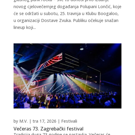
novog cjelovečernjeg događanja Polupani Lončić, koje
će se održati u subotu, 25. travnja u Klubu Boogaloo,
u organizaciji Dostave Zvuka. Publiku očekuje snažan
lineup koji...
by
M.V.
|
tra 17, 2026
|
Festivali
Večeras 73. Zagrebački festival
Tradicija duga 73 godine se nastavlja. Večeras će