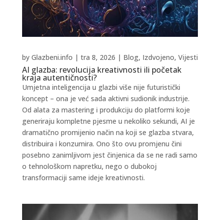
by
Glazbeni.info
|
tra 8, 2026
|
Blog
,
Izdvojeno
,
Vijesti
AI glazba: revolucija kreativnosti ili početak
kraja autentičnosti?
Umjetna inteligencija u glazbi više nije futuristički
koncept – ona je već sada aktivni sudionik industrije.
Od alata za mastering i produkciju do platformi koje
generiraju kompletne pjesme u nekoliko sekundi, AI je
dramatično promijenio način na koji se glazba stvara,
distribuira i konzumira. Ono što ovu promjenu čini
posebno zanimljivom jest činjenica da se ne radi samo
o tehnološkom napretku, nego o dubokoj
transformaciji same ideje kreativnosti.