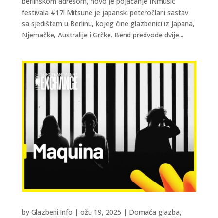
berlinskom adresom, novo je pojačanje INmusic
festivala #17! Mitsune je japanski peteročlani sastav
sa sjedištem u Berlinu, kojeg čine glazbenici iz Japana,
Njemačke, Australije i Grčke. Bend predvode dvije...
by
Glazbeni.Info
|
ožu 19, 2025
|
Domaća glazba
,