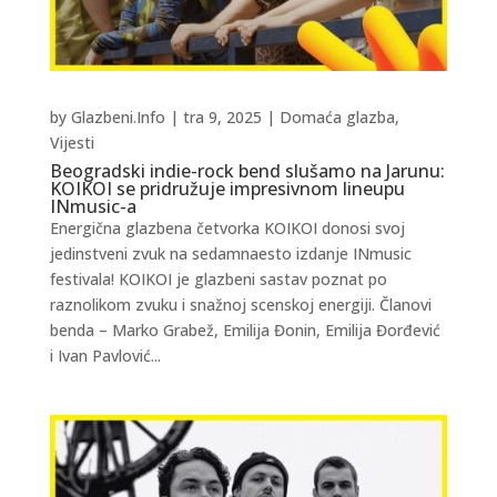
by
Glazbeni.Info
|
tra 9, 2025
|
Domaća glazba
,
Vijesti
Beogradski indie-rock bend slušamo na Jarunu:
KOIKOI se pridružuje impresivnom lineupu
INmusic-a
Energična glazbena četvorka KOIKOI donosi svoj
jedinstveni zvuk na sedamnaesto izdanje INmusic
festivala! KOIKOI je glazbeni sastav poznat po
raznolikom zvuku i snažnoj scenskoj energiji. Članovi
benda – Marko Grabež, Emilija Đonin, Emilija Đorđević
i Ivan Pavlović...