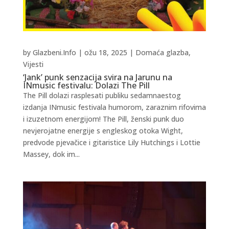
by
Glazbeni.Info
|
ožu 18, 2025
|
Domaća glazba
,
Vijesti
‘Jank’ punk senzacija svira na Jarunu na
INmusic festivalu: Dolazi The Pill
The Pill dolazi rasplesati publiku sedamnaestog
izdanja INmusic festivala humorom, zaraznim rifovima
i izuzetnom energijom! The Pill, ženski punk duo
nevjerojatne energije s engleskog otoka Wight,
predvode pjevačice i gitaristice Lily Hutchings i Lottie
Massey, dok im...