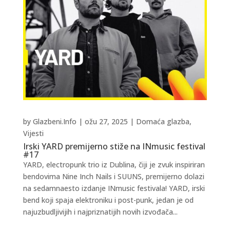
by
Glazbeni.Info
|
ožu 27, 2025
|
Domaća glazba
,
Vijesti
Irski YARD premijerno stiže na INmusic festival
#17
YARD, electropunk trio iz Dublina, čiji je zvuk inspiriran
bendovima Nine Inch Nails i SUUNS, premijerno dolazi
na sedamnaesto izdanje INmusic festivala! YARD, irski
bend koji spaja elektroniku i post-punk, jedan je od
najuzbudljivijih i najpriznatijih novih izvođača...