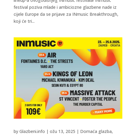
lineup-a ovogodišnjeg INmusic festivala! INmusic
festival poziva mlade i ambiciozne glazbene nade iz
cijele Europe da se prijave za INmusic Breakthrough,
koji će tri...
by
Glazbeni.info
|
ožu 13, 2025
|
Domaća glazba
,