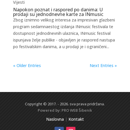
Vijesti
Napokon poznat i raspored po danima: U
prodaji su jednodnevne karte za INmusic
Zbog iznimno velikog interesa za impresivan glazbeni
program sedamnaestog izdanja INmusic festivala te
dostupnost jednodnevnih ulaznica, INmusic festival
ispunjava želje publike - objavljen je raspored nastupa
po festivalskim danima, a u prodaji je i ograničeni...
« Older Entries
Next Entries »
Copyright © 2017. - 2026. sva prava pridržana.
Powered by:
PRO WEB
Šibenik
Naslovna
|
Kontakt