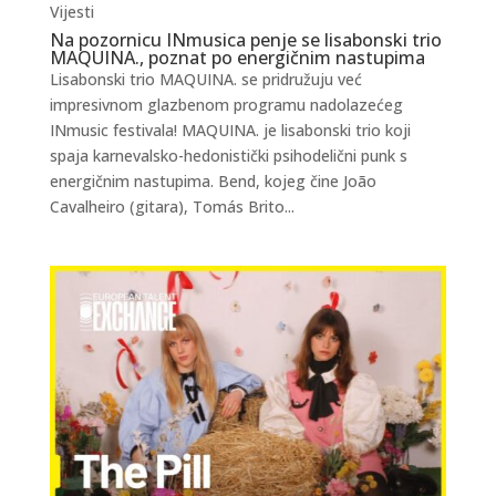
Vijesti
Na pozornicu INmusica penje se lisabonski trio
MAQUINA., poznat po energičnim nastupima
Lisabonski trio MAQUINA. se pridružuju već
impresivnom glazbenom programu nadolazećeg
INmusic festivala! MAQUINA. je lisabonski trio koji
spaja karnevalsko-hedonistički psihodelični punk s
energičnim nastupima. Bend, kojeg čine João
Cavalheiro (gitara), Tomás Brito...