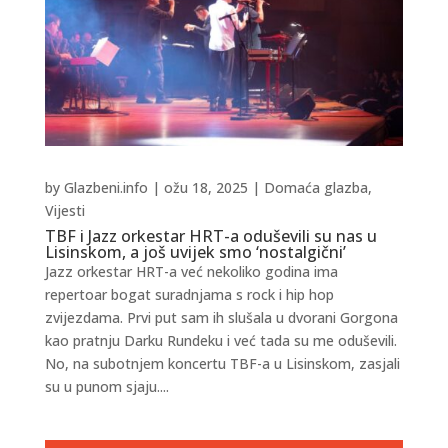
by
Glazbeni.info
|
ožu 18, 2025
|
Domaća glazba
,
Vijesti
TBF i Jazz orkestar HRT-a oduševili su nas u
Lisinskom, a još uvijek smo ‘nostalgični’
Jazz orkestar HRT-a već nekoliko godina ima
repertoar bogat suradnjama s rock i hip hop
zvijezdama. Prvi put sam ih slušala u dvorani Gorgona
kao pratnju Darku Rundeku i već tada su me oduševili.
No, na subotnjem koncertu TBF-a u Lisinskom, zasjali
su u punom sjaju....