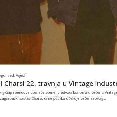
egorized
,
Vijesti
i Charsi 22. travnja u Vintage Indust
gičnijih bendova domaće scene, predvodi koncertnu večer u Vintage In
zagrebački sastav Charsi, čime publiku očekuje večer sirovog...