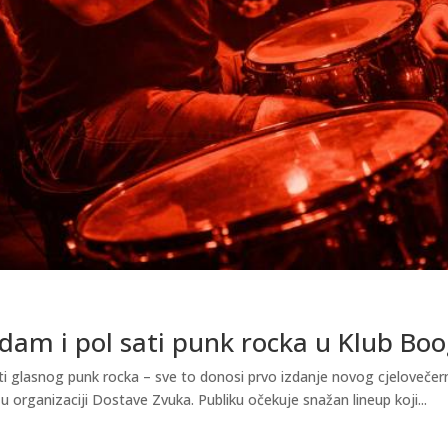
dam i pol sati punk rocka u Klub Boo
ti glasnog punk rocka – sve to donosi prvo izdanje novog cjelovečer
u organizaciji Dostave Zvuka. Publiku očekuje snažan lineup koji...