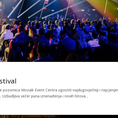
stival
e pozornica Mozaik Event Centra ugostiti najdugovječniji i najcjenjen
. Uzbudljiva večer puna iznenađenja i novih hitova...