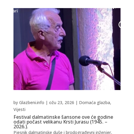
by
Glazbeni.info
|
ožu 23, 2026
|
Domaća glazba
,
Vijesti
Festival dalmatinske šansone ove će godine
odati počast velikanu Krsti Jurasu (1945. –
2026.).
Pjesnik dalmatinske duše i brodograđevni inženjer,