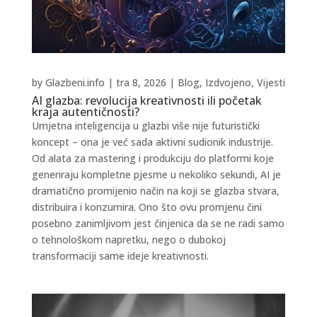
by
Glazbeni.info
|
tra 8, 2026
|
Blog
,
Izdvojeno
,
Vijesti
AI glazba: revolucija kreativnosti ili početak
kraja autentičnosti?
Umjetna inteligencija u glazbi više nije futuristički
koncept – ona je već sada aktivni sudionik industrije.
Od alata za mastering i produkciju do platformi koje
generiraju kompletne pjesme u nekoliko sekundi, AI je
dramatično promijenio način na koji se glazba stvara,
distribuira i konzumira. Ono što ovu promjenu čini
posebno zanimljivom jest činjenica da se ne radi samo
o tehnološkom napretku, nego o dubokoj
transformaciji same ideje kreativnosti.