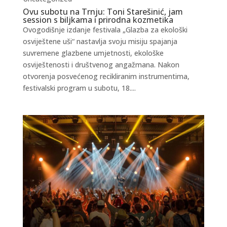
Ovu subotu na Trnju: Toni Starešinić, jam
session s biljkama i prirodna kozmetika
Ovogodišnje izdanje festivala „Glazba za ekološki
osviještene uši“ nastavlja svoju misiju spajanja
suvremene glazbene umjetnosti, ekološke
osviještenosti i društvenog angažmana. Nakon
otvorenja posvećenog recikliranim instrumentima,
festivalski program u subotu, 18....