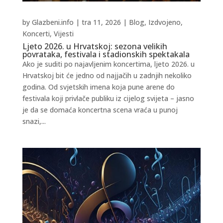
by
Glazbeni.info
|
tra 11, 2026
|
Blog
,
Izdvojeno
,
Koncerti
,
Vijesti
Ljeto 2026. u Hrvatskoj: sezona velikih
povrataka, festivala i stadionskih spektakala
Ako je suditi po najavljenim koncertima, ljeto 2026. u
Hrvatskoj bit će jedno od najjačih u zadnjih nekoliko
godina. Od svjetskih imena koja pune arene do
festivala koji privlače publiku iz cijelog svijeta – jasno
je da se domaća koncertna scena vraća u punoj
snazi,...