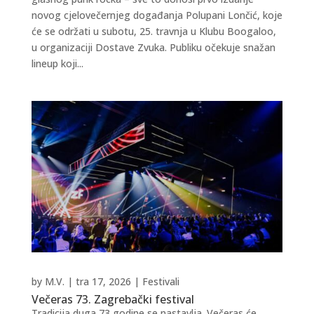
novog cjelovečernjeg događanja Polupani Lončić, koje
će se održati u subotu, 25. travnja u Klubu Boogaloo,
u organizaciji Dostave Zvuka. Publiku očekuje snažan
lineup koji...
by
M.V.
|
tra 17, 2026
|
Festivali
Večeras 73. Zagrebački festival
Tradicija duga 73 godine se nastavlja. Večeras će