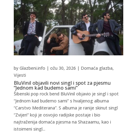
by
Glazbeni.info
|
ožu 30, 2026
|
Domaća glazba
,
Vijesti
BluVinil objavili novi singl i spot za pjesmu
“Jednom kad budemo sami”
Šibenski pop rock bend BluVinil objavio je singl i spot
“Jednom kad budemo sami” s hvaljenog albuma
“Carstvo Mediterana”. S albuma je ranije skinut singl
“Zvijeri” koji je osvojio radijske postaje i bio
najtraženija domaća pjesma na Shazaamu, kao i
istoimeni singl...