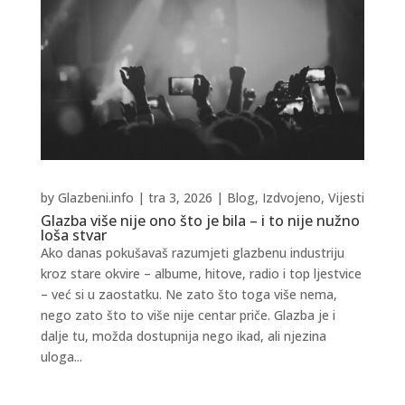
by
Glazbeni.info
|
tra 3, 2026
|
Blog
,
Izdvojeno
,
Vijesti
Glazba više nije ono što je bila – i to nije nužno
loša stvar
Ako danas pokušavaš razumjeti glazbenu industriju
kroz stare okvire – albume, hitove, radio i top ljestvice
– već si u zaostatku. Ne zato što toga više nema,
nego zato što to više nije centar priče. Glazba je i
dalje tu, možda dostupnija nego ikad, ali njezina
uloga...