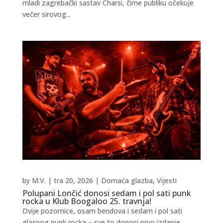
mladi zagrebački sastav Charsi, čime publiku očekuje
večer sirovog...
by
M.V.
|
tra 20, 2026
|
Domaća glazba
,
Vijesti
Polupani Lončić donosi sedam i pol sati punk
rocka u Klub Boogaloo 25. travnja!
Dvije pozornice, osam bendova i sedam i pol sati
glasnog punk rocka – sve to donosi prvo izdanje