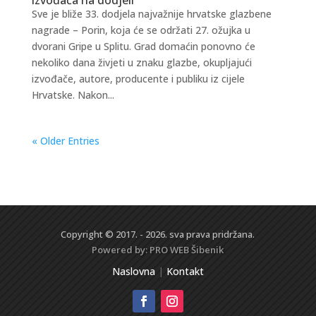
Sve je bliže 33. dodjela najvažnije hrvatske glazbene
nagrade – Porin, koja će se održati 27. ožujka u
dvorani Gripe u Splitu. Grad domaćin ponovno će
nekoliko dana živjeti u znaku glazbe, okupljajući
izvođače, autore, producente i publiku iz cijele
Hrvatske. Nakon...
« Older Entries
Copyright © 2017. - 2026. sva prava pridržana.
Powered by:
PRO WEB
Šibenik
Naslovna
|
Kontakt