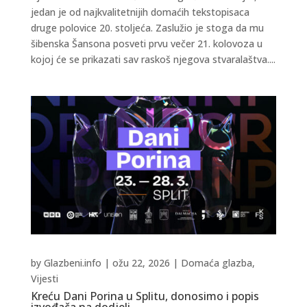
jedan je od najkvalitetnijih domaćih tekstopisaca
druge polovice 20. stoljeća. Zaslužio je stoga da mu
šibenska Šansona posveti prvu večer 21. kolovoza u
kojoj će se prikazati sav raskoš njegova stvaralaštva....
by
Glazbeni.info
|
ožu 22, 2026
|
Domaća glazba
,
Vijesti
Kreću Dani Porina u Splitu, donosimo i popis
izvođača na dodjeli