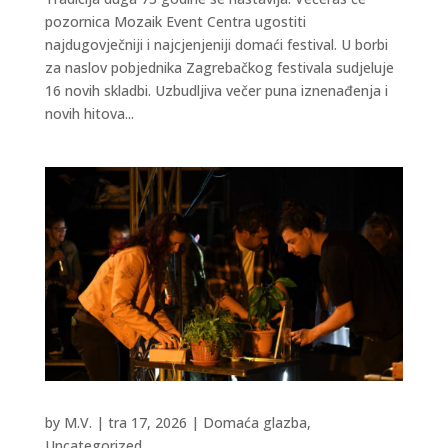
pozornica Mozaik Event Centra ugostiti
najdugovječniji i najcjenjeniji domaći festival. U borbi
za naslov pobjednika Zagrebačkog festivala sudjeluje
16 novih skladbi. Uzbudljiva večer puna iznenađenja i
novih hitova...
by
M.V.
|
tra 17, 2026
|
Domaća glazba
,
Uncategorized