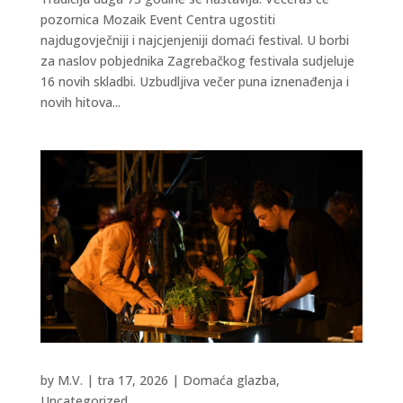
pozornica Mozaik Event Centra ugostiti
najdugovječniji i najcjenjeniji domaći festival. U borbi
za naslov pobjednika Zagrebačkog festivala sudjeluje
16 novih skladbi. Uzbudljiva večer puna iznenađenja i
novih hitova...
by
M.V.
|
tra 17, 2026
|
Domaća glazba
,
Uncategorized