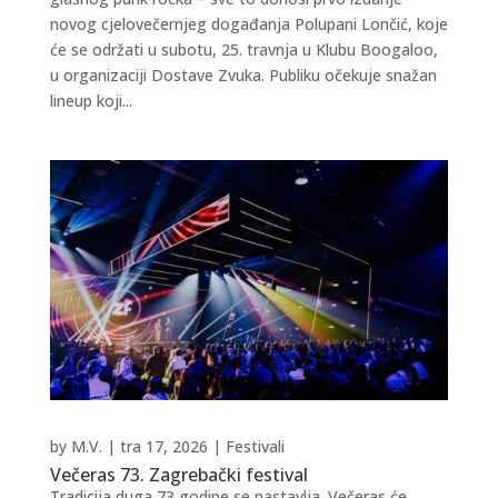
novog cjelovečernjeg događanja Polupani Lončić, koje
će se održati u subotu, 25. travnja u Klubu Boogaloo,
u organizaciji Dostave Zvuka. Publiku očekuje snažan
lineup koji...
by
M.V.
|
tra 17, 2026
|
Festivali
Večeras 73. Zagrebački festival
Tradicija duga 73 godine se nastavlja. Večeras će