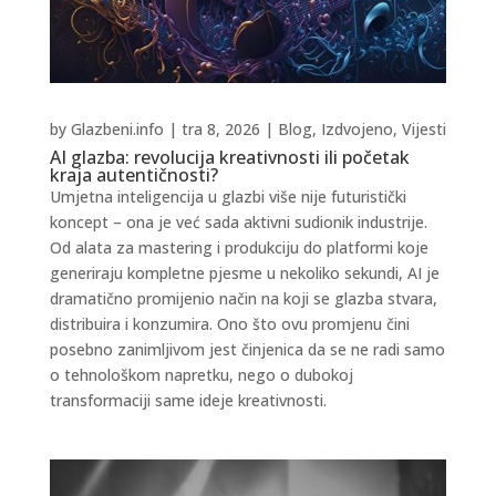
by
Glazbeni.info
|
tra 8, 2026
|
Blog
,
Izdvojeno
,
Vijesti
AI glazba: revolucija kreativnosti ili početak
kraja autentičnosti?
Umjetna inteligencija u glazbi više nije futuristički
koncept – ona je već sada aktivni sudionik industrije.
Od alata za mastering i produkciju do platformi koje
generiraju kompletne pjesme u nekoliko sekundi, AI je
dramatično promijenio način na koji se glazba stvara,
distribuira i konzumira. Ono što ovu promjenu čini
posebno zanimljivom jest činjenica da se ne radi samo
o tehnološkom napretku, nego o dubokoj
transformaciji same ideje kreativnosti.