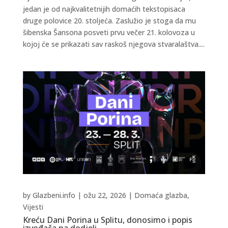
jedan je od najkvalitetnijih domaćih tekstopisaca
druge polovice 20. stoljeća. Zaslužio je stoga da mu
šibenska Šansona posveti prvu večer 21. kolovoza u
kojoj će se prikazati sav raskoš njegova stvaralaštva....
by
Glazbeni.info
|
ožu 22, 2026
|
Domaća glazba
,
Vijesti
Kreću Dani Porina u Splitu, donosimo i popis
izvođača na dodjeli