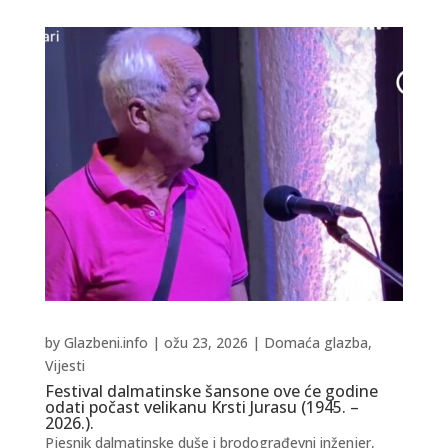
by
Glazbeni.info
|
ožu 23, 2026
|
Domaća glazba
,
Vijesti
Festival dalmatinske šansone ove će godine
odati počast velikanu Krsti Jurasu (1945. –
2026.).
Pjesnik dalmatinske duše i brodograđevni inženjer,