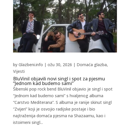
by
Glazbeni.info
|
ožu 30, 2026
|
Domaća glazba
,
Vijesti
BluVinil objavili novi singl i spot za pjesmu
“Jednom kad budemo sami”
Šibenski pop rock bend BluVinil objavio je singl i spot
“Jednom kad budemo sami” s hvaljenog albuma
“Carstvo Mediterana”. S albuma je ranije skinut singl
“Zvijeri” koji je osvojio radijske postaje i bio
najtraženija domaća pjesma na Shazaamu, kao i
istoimeni singl...