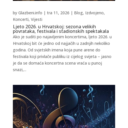
by
Glazbeni.info
|
tra 11, 2026
|
Blog
,
Izdvojeno
,
Koncerti
,
Vijesti
Ljeto 2026. u Hrvatskoj: sezona velikih
povrataka, festivala i stadionskih spektakala
Ako je suditi po najavljenim koncertima, ljeto 2026. u
Hrvatskoj bit će jedno od najjačih u zadnjih nekoliko
godina. Od svjetskih imena koja pune arene do
festivala koji privlače publiku iz cijelog svijeta – jasno
je da se domaća koncertna scena vraća u punoj
snazi,...