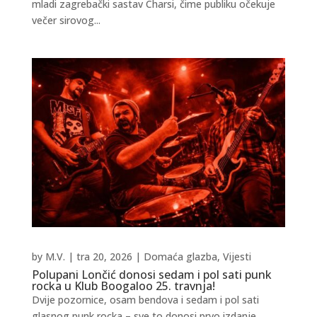
mladi zagrebački sastav Charsi, čime publiku očekuje
večer sirovog...
by
M.V.
|
tra 20, 2026
|
Domaća glazba
,
Vijesti
Polupani Lončić donosi sedam i pol sati punk
rocka u Klub Boogaloo 25. travnja!
Dvije pozornice, osam bendova i sedam i pol sati
glasnog punk rocka – sve to donosi prvo izdanje