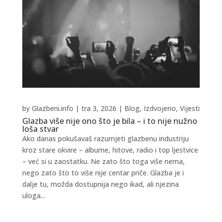
by
Glazbeni.info
|
tra 3, 2026
|
Blog
,
Izdvojeno
,
Vijesti
Glazba više nije ono što je bila – i to nije nužno
loša stvar
Ako danas pokušavaš razumjeti glazbenu industriju
kroz stare okvire – albume, hitove, radio i top ljestvice
– već si u zaostatku. Ne zato što toga više nema,
nego zato što to više nije centar priče. Glazba je i
dalje tu, možda dostupnija nego ikad, ali njezina
uloga...