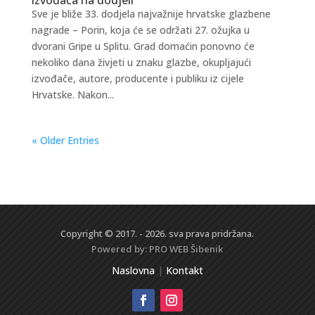
Sve je bliže 33. dodjela najvažnije hrvatske glazbene
nagrade – Porin, koja će se održati 27. ožujka u
dvorani Gripe u Splitu. Grad domaćin ponovno će
nekoliko dana živjeti u znaku glazbe, okupljajući
izvođače, autore, producente i publiku iz cijele
Hrvatske. Nakon...
« Older Entries
Copyright © 2017. - 2026. sva prava pridržana.
Powered by:
PRO WEB
Šibenik
Naslovna
|
Kontakt