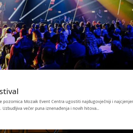
stival
e pozornica Mozaik Event Centra ugostiti najdugovječniji i najcjenjen
. Uzbudljiva večer puna iznenađenja i novih hitova...