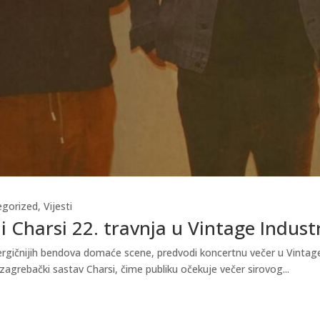
egorized
,
Vijesti
i Charsi 22. travnja u Vintage Indust
gičnijih bendova domaće scene, predvodi koncertnu večer u Vintage In
zagrebački sastav Charsi, čime publiku očekuje večer sirovog...