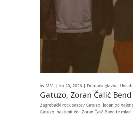
by
M.V.
|
tra 20, 2026
|
Domaća glazba
,
Uncat
Gatuzo, Zoran Čalić Bend 
Zagrebački rock sastav Gatuzo, jedan od najener
Gatuzo, nastupit će i Zoran Čalić Band te mladi 