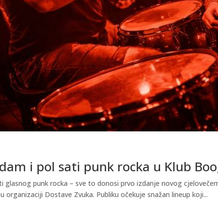
dam i pol sati punk rocka u Klub Boo
ti glasnog punk rocka – sve to donosi prvo izdanje novog cjelovečer
u organizaciji Dostave Zvuka. Publiku očekuje snažan lineup koji...