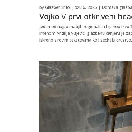
by
Glazbeni.info
|
ožu 6, 2026
|
Domaća glazb
Vojko V prvi otkriveni he
Jedan od najpoznatijih regionalnih hip hop izvođ
imenom Andrija Vujević, glazbenu karijeru je za
iskreno sirovim tekstovima koji seciraju društvo