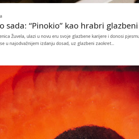
a
 sada: “Pinokio” kao hrabri glazbeni
ica Žuvela, ulazi u novu eru svoje glazbene karijere i donosi pjesmu 
 se u najodvažnijem izdanju dosad, uz glazbeni zaokret...