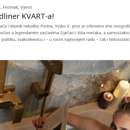
a
,
Festivali
,
Vijesti
adliner KVART-a!
ača i vlasnik nekoliko Porina, Vojko V, prvo je otkriveno ime ovogodiš
počeo u legendarnim sastavima Dječaci i Kiša metaka, a samostalno j
, politiku, svakodnevicu i – u svom najnovijem radu – čak i hidroizol