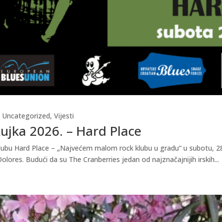
,
Uncategorized
,
Vijesti
žujka 2026. – Hard Place
u klubu Hard Place – „Najvećem malom rock klubu u gradu“ u subotu, 28
ores. Budući da su The Cranberries jedan od najznačajnijih irskih...