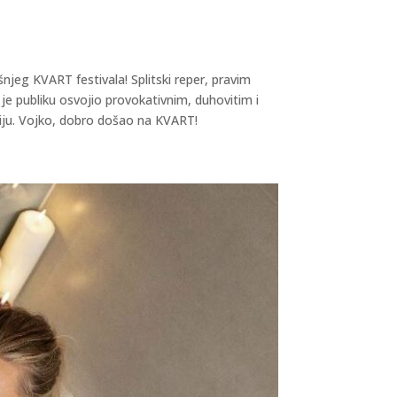
njeg KVART festivala! Splitski reper, pravim
e publiku osvojio provokativnim, duhovitim i
aciju. Vojko, dobro došao na KVART!