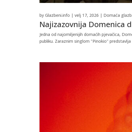
by
Glazbeni.info
|
velj 17, 2026
|
Domaća glazb
Najizazovnija Domenica do
Jedna od najomiljenijih domaćih pjevačica, Domen
publiku. Zaraznim singlom "Pinokio" predstavlja