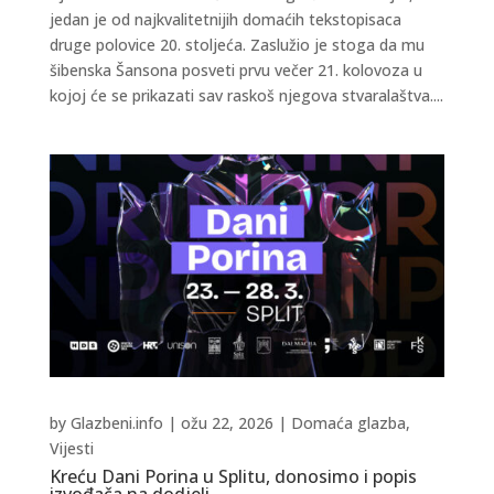
jedan je od najkvalitetnijih domaćih tekstopisaca
druge polovice 20. stoljeća. Zaslužio je stoga da mu
šibenska Šansona posveti prvu večer 21. kolovoza u
kojoj će se prikazati sav raskoš njegova stvaralaštva....
by
Glazbeni.info
|
ožu 22, 2026
|
Domaća glazba
,
Vijesti
Kreću Dani Porina u Splitu, donosimo i popis
izvođača na dodjeli