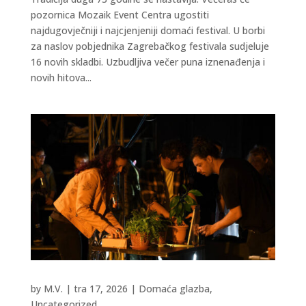
pozornica Mozaik Event Centra ugostiti
najdugovječniji i najcjenjeniji domaći festival. U borbi
za naslov pobjednika Zagrebačkog festivala sudjeluje
16 novih skladbi. Uzbudljiva večer puna iznenađenja i
novih hitova...
by
M.V.
|
tra 17, 2026
|
Domaća glazba
,
Uncategorized