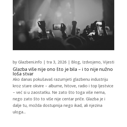
by
Glazbeni.info
|
tra 3, 2026
|
Blog
,
Izdvojeno
,
Vijesti
Glazba više nije ono što je bila – i to nije nužno
loša stvar
Ako danas pokušavaš razumjeti glazbenu industriju
kroz stare okvire – albume, hitove, radio i top ljestvice
– već si u zaostatku. Ne zato što toga više nema,
nego zato što to više nije centar priče. Glazba je i
dalje tu, možda dostupnija nego ikad, ali njezina
uloga...