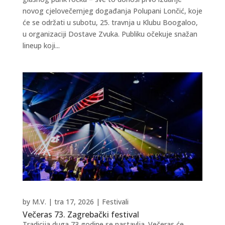
novog cjelovečernjeg događanja Polupani Lončić, koje
će se održati u subotu, 25. travnja u Klubu Boogaloo,
u organizaciji Dostave Zvuka. Publiku očekuje snažan
lineup koji...
by
M.V.
|
tra 17, 2026
|
Festivali
Večeras 73. Zagrebački festival
Tradicija duga 73 godine se nastavlja. Večeras će