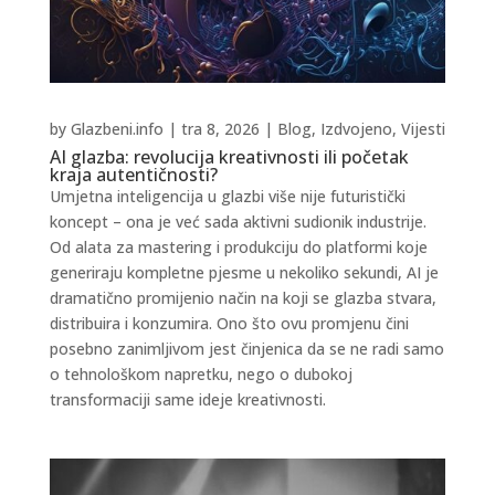
by
Glazbeni.info
|
tra 8, 2026
|
Blog
,
Izdvojeno
,
Vijesti
AI glazba: revolucija kreativnosti ili početak
kraja autentičnosti?
Umjetna inteligencija u glazbi više nije futuristički
koncept – ona je već sada aktivni sudionik industrije.
Od alata za mastering i produkciju do platformi koje
generiraju kompletne pjesme u nekoliko sekundi, AI je
dramatično promijenio način na koji se glazba stvara,
distribuira i konzumira. Ono što ovu promjenu čini
posebno zanimljivom jest činjenica da se ne radi samo
o tehnološkom napretku, nego o dubokoj
transformaciji same ideje kreativnosti.