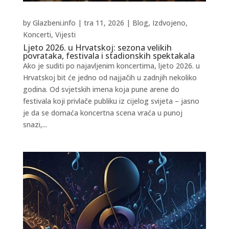
by
Glazbeni.info
|
tra 11, 2026
|
Blog
,
Izdvojeno
,
Koncerti
,
Vijesti
Ljeto 2026. u Hrvatskoj: sezona velikih
povrataka, festivala i stadionskih spektakala
Ako je suditi po najavljenim koncertima, ljeto 2026. u
Hrvatskoj bit će jedno od najjačih u zadnjih nekoliko
godina. Od svjetskih imena koja pune arene do
festivala koji privlače publiku iz cijelog svijeta – jasno
je da se domaća koncertna scena vraća u punoj
snazi,...