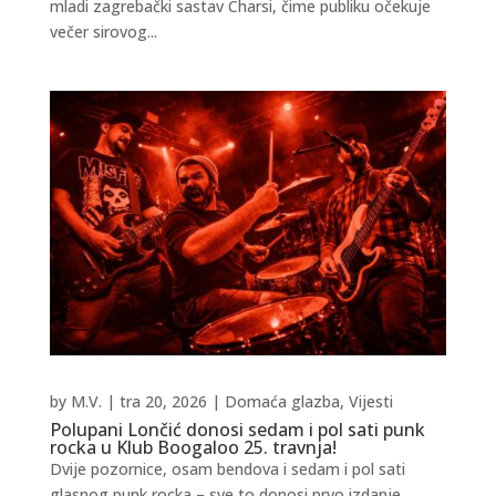
mladi zagrebački sastav Charsi, čime publiku očekuje
večer sirovog...
by
M.V.
|
tra 20, 2026
|
Domaća glazba
,
Vijesti
Polupani Lončić donosi sedam i pol sati punk
rocka u Klub Boogaloo 25. travnja!
Dvije pozornice, osam bendova i sedam i pol sati
glasnog punk rocka – sve to donosi prvo izdanje