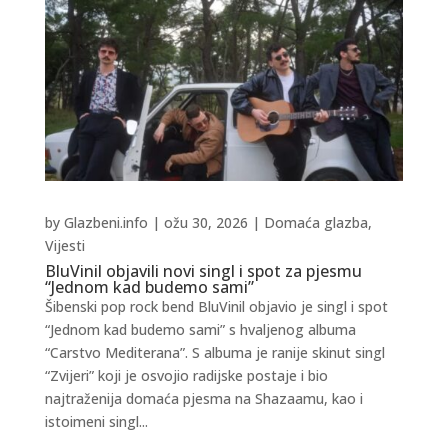
by
Glazbeni.info
|
ožu 30, 2026
|
Domaća glazba
,
Vijesti
BluVinil objavili novi singl i spot za pjesmu
“Jednom kad budemo sami”
Šibenski pop rock bend BluVinil objavio je singl i spot
“Jednom kad budemo sami” s hvaljenog albuma
“Carstvo Mediterana”. S albuma je ranije skinut singl
“Zvijeri” koji je osvojio radijske postaje i bio
najtraženija domaća pjesma na Shazaamu, kao i
istoimeni singl...