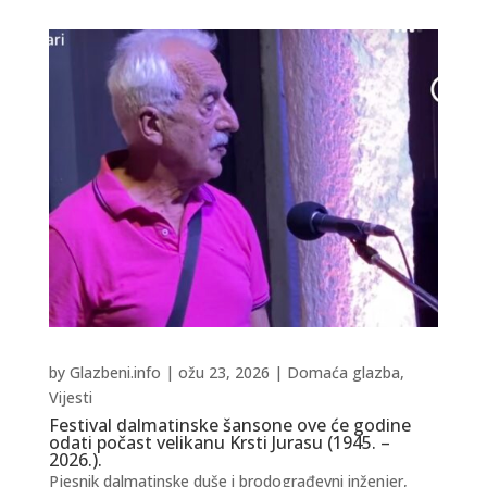
by
Glazbeni.info
|
ožu 23, 2026
|
Domaća glazba
,
Vijesti
Festival dalmatinske šansone ove će godine
odati počast velikanu Krsti Jurasu (1945. –
2026.).
Pjesnik dalmatinske duše i brodograđevni inženjer,