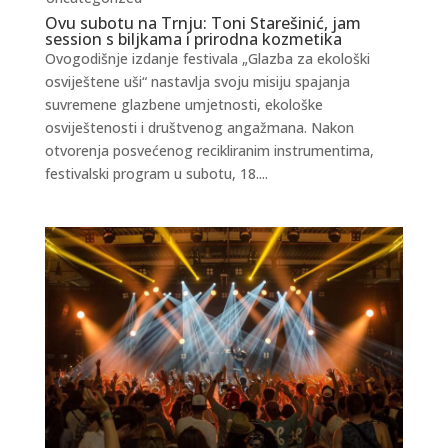
Ovu subotu na Trnju: Toni Starešinić, jam
session s biljkama i prirodna kozmetika
Ovogodišnje izdanje festivala „Glazba za ekološki
osviještene uši“ nastavlja svoju misiju spajanja
suvremene glazbene umjetnosti, ekološke
osviještenosti i društvenog angažmana. Nakon
otvorenja posvećenog recikliranim instrumentima,
festivalski program u subotu, 18....