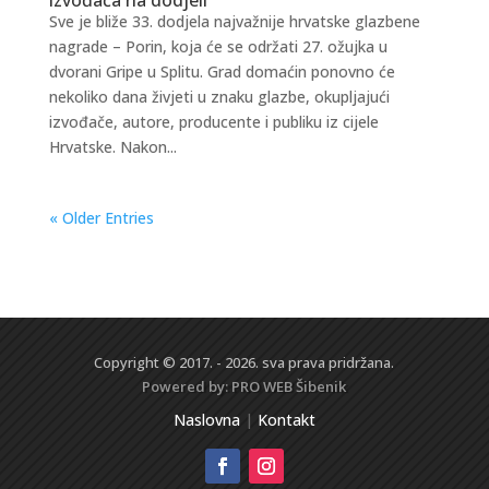
Sve je bliže 33. dodjela najvažnije hrvatske glazbene
nagrade – Porin, koja će se održati 27. ožujka u
dvorani Gripe u Splitu. Grad domaćin ponovno će
nekoliko dana živjeti u znaku glazbe, okupljajući
izvođače, autore, producente i publiku iz cijele
Hrvatske. Nakon...
« Older Entries
Copyright © 2017. - 2026. sva prava pridržana.
Powered by:
PRO WEB
Šibenik
Naslovna
|
Kontakt