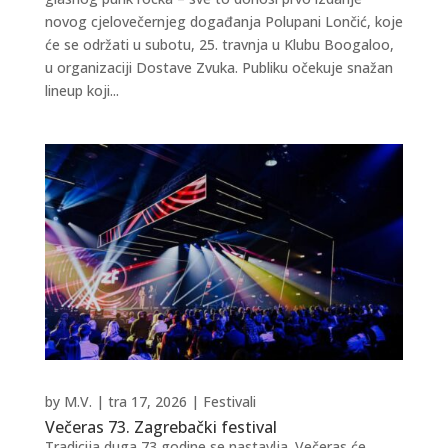
novog cjelovečernjeg događanja Polupani Lončić, koje
će se održati u subotu, 25. travnja u Klubu Boogaloo,
u organizaciji Dostave Zvuka. Publiku očekuje snažan
lineup koji...
by
M.V.
|
tra 17, 2026
|
Festivali
Večeras 73. Zagrebački festival
Tradicija duga 73 godine se nastavlja. Večeras će