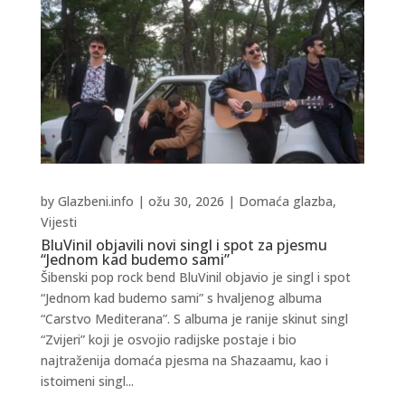
by
Glazbeni.info
|
ožu 30, 2026
|
Domaća glazba
,
Vijesti
BluVinil objavili novi singl i spot za pjesmu
“Jednom kad budemo sami”
Šibenski pop rock bend BluVinil objavio je singl i spot
“Jednom kad budemo sami” s hvaljenog albuma
“Carstvo Mediterana”. S albuma je ranije skinut singl
“Zvijeri” koji je osvojio radijske postaje i bio
najtraženija domaća pjesma na Shazaamu, kao i
istoimeni singl...