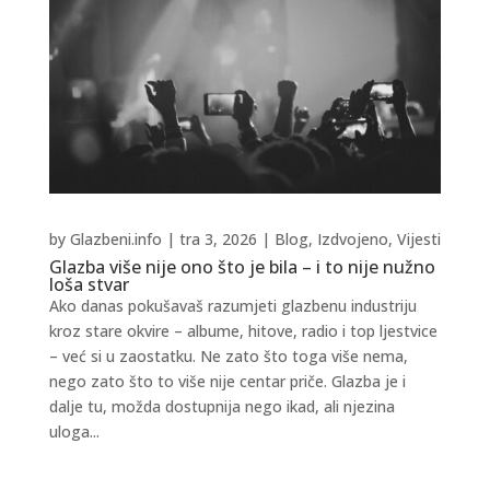
by
Glazbeni.info
|
tra 3, 2026
|
Blog
,
Izdvojeno
,
Vijesti
Glazba više nije ono što je bila – i to nije nužno
loša stvar
Ako danas pokušavaš razumjeti glazbenu industriju
kroz stare okvire – albume, hitove, radio i top ljestvice
– već si u zaostatku. Ne zato što toga više nema,
nego zato što to više nije centar priče. Glazba je i
dalje tu, možda dostupnija nego ikad, ali njezina
uloga...