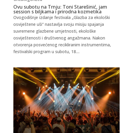
Ovu subotu na Trnju: Toni Starešinić, jam
session s biljkama i prirodna kozmetika
Ovogodišnje izdanje festivala „Glazba za ekološki
osviještene uši“ nastavlja svoju misiju spajanja
suvremene glazbene umjetnosti, ekološke
osviještenosti i društvenog angažmana. Nakon
otvorenja posvećenog recikliranim instrumentima,
festivalski program u subotu, 18....