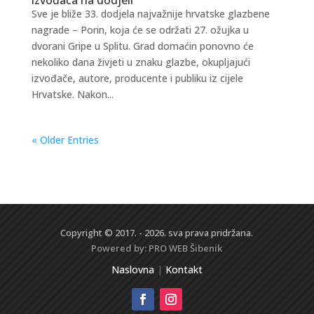
Sve je bliže 33. dodjela najvažnije hrvatske glazbene
nagrade – Porin, koja će se održati 27. ožujka u
dvorani Gripe u Splitu. Grad domaćin ponovno će
nekoliko dana živjeti u znaku glazbe, okupljajući
izvođače, autore, producente i publiku iz cijele
Hrvatske. Nakon...
« Older Entries
Copyright © 2017. - 2026. sva prava pridržana.
Powered by:
PRO WEB
Šibenik
Naslovna
|
Kontakt