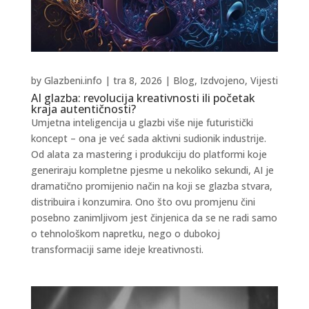
by
Glazbeni.info
|
tra 8, 2026
|
Blog
,
Izdvojeno
,
Vijesti
AI glazba: revolucija kreativnosti ili početak
kraja autentičnosti?
Umjetna inteligencija u glazbi više nije futuristički
koncept – ona je već sada aktivni sudionik industrije.
Od alata za mastering i produkciju do platformi koje
generiraju kompletne pjesme u nekoliko sekundi, AI je
dramatično promijenio način na koji se glazba stvara,
distribuira i konzumira. Ono što ovu promjenu čini
posebno zanimljivom jest činjenica da se ne radi samo
o tehnološkom napretku, nego o dubokoj
transformaciji same ideje kreativnosti.