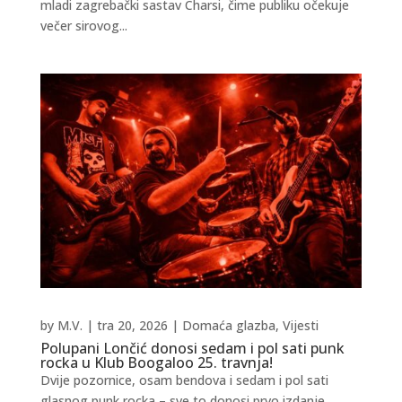
mladi zagrebački sastav Charsi, čime publiku očekuje
večer sirovog...
by
M.V.
|
tra 20, 2026
|
Domaća glazba
,
Vijesti
Polupani Lončić donosi sedam i pol sati punk
rocka u Klub Boogaloo 25. travnja!
Dvije pozornice, osam bendova i sedam i pol sati
glasnog punk rocka – sve to donosi prvo izdanje