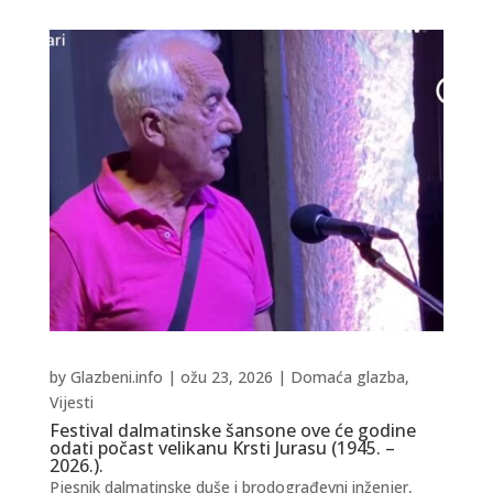
by
Glazbeni.info
|
ožu 23, 2026
|
Domaća glazba
,
Vijesti
Festival dalmatinske šansone ove će godine
odati počast velikanu Krsti Jurasu (1945. –
2026.).
Pjesnik dalmatinske duše i brodograđevni inženjer,