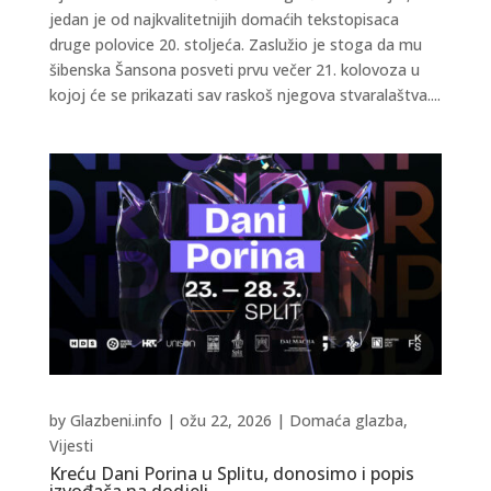
jedan je od najkvalitetnijih domaćih tekstopisaca
druge polovice 20. stoljeća. Zaslužio je stoga da mu
šibenska Šansona posveti prvu večer 21. kolovoza u
kojoj će se prikazati sav raskoš njegova stvaralaštva....
by
Glazbeni.info
|
ožu 22, 2026
|
Domaća glazba
,
Vijesti
Kreću Dani Porina u Splitu, donosimo i popis
izvođača na dodjeli