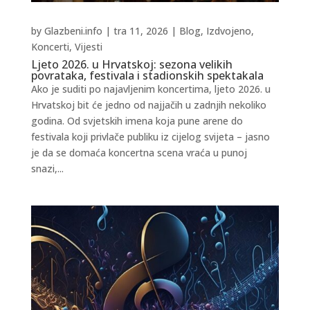
by
Glazbeni.info
|
tra 11, 2026
|
Blog
,
Izdvojeno
,
Koncerti
,
Vijesti
Ljeto 2026. u Hrvatskoj: sezona velikih
povrataka, festivala i stadionskih spektakala
Ako je suditi po najavljenim koncertima, ljeto 2026. u
Hrvatskoj bit će jedno od najjačih u zadnjih nekoliko
godina. Od svjetskih imena koja pune arene do
festivala koji privlače publiku iz cijelog svijeta – jasno
je da se domaća koncertna scena vraća u punoj
snazi,...