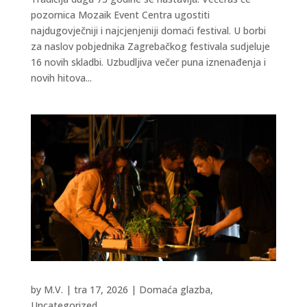
pozornica Mozaik Event Centra ugostiti
najdugovječniji i najcjenjeniji domaći festival. U borbi
za naslov pobjednika Zagrebačkog festivala sudjeluje
16 novih skladbi. Uzbudljiva večer puna iznenađenja i
novih hitova...
by
M.V.
|
tra 17, 2026
|
Domaća glazba
,
Uncategorized