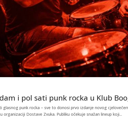
dam i pol sati punk rocka u Klub Boo
ti glasnog punk rocka – sve to donosi prvo izdanje novog cjelovečer
u organizaciji Dostave Zvuka. Publiku očekuje snažan lineup koji...