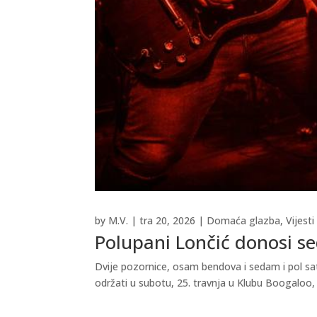
by
M.V.
|
tra 20, 2026
|
Domaća glazba
,
Vijesti
Polupani Lončić donosi se
Dvije pozornice, osam bendova i sedam i pol sa
održati u subotu, 25. travnja u Klubu Boogaloo, 