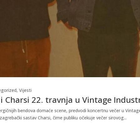
egorized
,
Vijesti
i Charsi 22. travnja u Vintage Indust
gičnijih bendova domaće scene, predvodi koncertnu večer u Vintage In
zagrebački sastav Charsi, čime publiku očekuje večer sirovog...