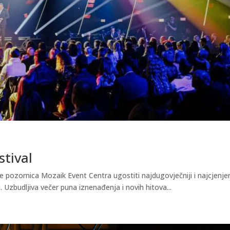
stival
e pozornica Mozaik Event Centra ugostiti najdugovječniji i najcjenjen
. Uzbudljiva večer puna iznenađenja i novih hitova...