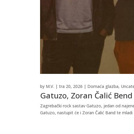
by
M.V.
|
tra 20, 2026
|
Domaća glazba
,
Uncat
Gatuzo, Zoran Čalić Bend 
Zagrebački rock sastav Gatuzo, jedan od najener
Gatuzo, nastupit će i Zoran Čalić Band te mladi 