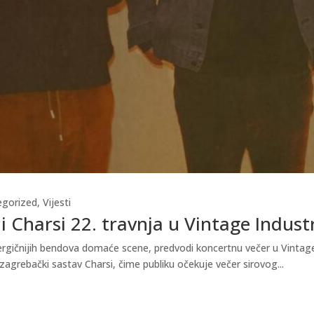
egorized
,
Vijesti
i Charsi 22. travnja u Vintage Indust
gičnijih bendova domaće scene, predvodi koncertnu večer u Vintage In
zagrebački sastav Charsi, čime publiku očekuje večer sirovog...