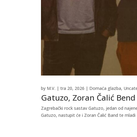
by
M.V.
|
tra 20, 2026
|
Domaća glazba
,
Uncat
Gatuzo, Zoran Čalić Bend 
Zagrebački rock sastav Gatuzo, jedan od najener
Gatuzo, nastupit će i Zoran Čalić Band te mladi 