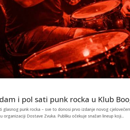
dam i pol sati punk rocka u Klub Boo
ti glasnog punk rocka – sve to donosi prvo izdanje novog cjelovečer
u organizaciji Dostave Zvuka. Publiku očekuje snažan lineup koji...