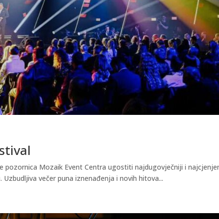
stival
e pozornica Mozaik Event Centra ugostiti najdugovječniji i najcjenjen
. Uzbudljiva večer puna iznenađenja i novih hitova...